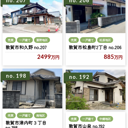
no. 207
no. 206
売買
一戸建て
粟野地区
売買
一戸建て
松原地区
敦賀市和久野 no.207
敦賀市松島町2丁目 no.206
2499
885
万円
万円
no. 198
no. 192
売買
一戸建て
南地区
売買
一戸建て
中郷地区
敦賀市津内町３丁目
敦賀市山泉 no.192
no.198