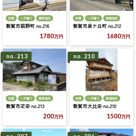
売買
一戸建て
粟野地区
売買
一戸建て
東郷地区
敦賀市萩野町 no.216
敦賀市泉ケ丘町 no.212
1780
1680
万円
万円
no. 213
no. 210
売買
一戸建て
愛発地区
売買
一戸建て
東浦地区
敦賀市疋田 no.213
敦賀市大比田 no.210
200
1500
万円
万円