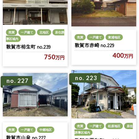
売買
一戸建て
北地区
居住誘
売買
一戸建て
東浦地区
導区域内
敦賀市赤崎 no.229
敦賀市相生町 no.239
400
万円
750
万円
no. 223
no. 227
売買
一戸建て
松原地区
居住
売買
一戸建て
中郷地区
誘導区域内
敦賀市山泉 no.227