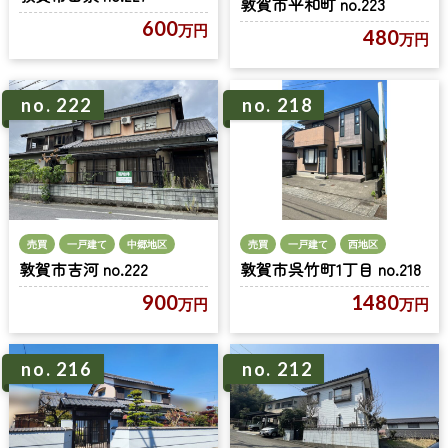
敦賀市平和町 no.223
600
万円
480
万円
no. 222
no. 218
売買
一戸建て
中郷地区
売買
一戸建て
西地区
敦賀市吉河 no.222
敦賀市呉竹町1丁目 no.218
900
1480
万円
万円
no. 216
no. 212