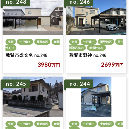
no. 248
no. 246
売買
一戸建て
粟野地区
耐震
売買
一戸建て
粟野地区
居住
性あり
誘導区域内
耐震性あり
敦賀市公文名 no.248
敦賀市野神 no.246
3980
2699
万円
万円
no. 245
no. 244
売買
一戸建て
愛発地区
耐震
売買
一戸建て
中郷地区
耐震