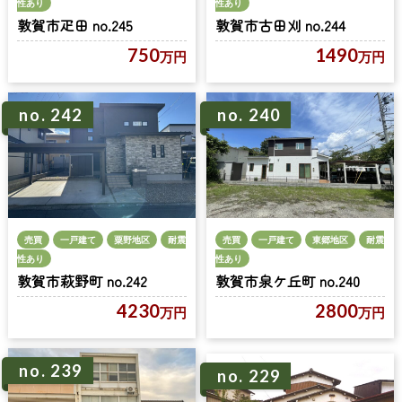
性あり
性あり
敦賀市疋田 no.245
敦賀市古田刈 no.244
750
1490
万円
万円
no. 242
no. 240
売買
一戸建て
粟野地区
耐震
売買
一戸建て
東郷地区
耐震
性あり
性あり
敦賀市萩野町 no.242
敦賀市泉ケ丘町 no.240
4230
2800
万円
万円
no. 239
no. 229