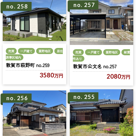
no. 257
no. 258
売買
一戸建て
粟野地区
居住
売買
一戸建て
粟野地区
耐震
誘導区域内
性あり
敦賀市萩野町 no.259
敦賀市公文名 no.257
3580
2080
万円
万円
no. 255
no. 256