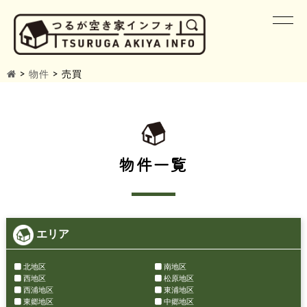
>
物件
>
売買
物件一覧
エリア
北地区
南地区
西地区
松原地区
西浦地区
東浦地区
東郷地区
中郷地区