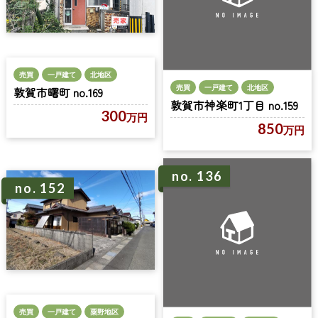
売買
一戸建て
北地区
売買
一戸建て
北地区
敦賀市曙町 no.169
敦賀市神楽町1丁目 no.159
300
万円
850
万円
no. 136
no. 152
売買
一戸建て
粟野地区