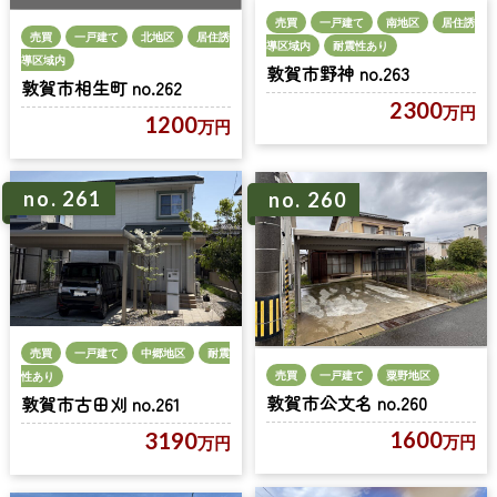
売買
一戸建て
南地区
居住誘
売買
一戸建て
北地区
居住誘
導区域内
耐震性あり
導区域内
敦賀市野神 no.263
敦賀市相生町 no.262
2300
万円
1200
万円
no. 261
no. 260
売買
一戸建て
中郷地区
耐震
売買
一戸建て
粟野地区
性あり
敦賀市公文名 no.260
敦賀市古田刈 no.261
1600
3190
万円
万円