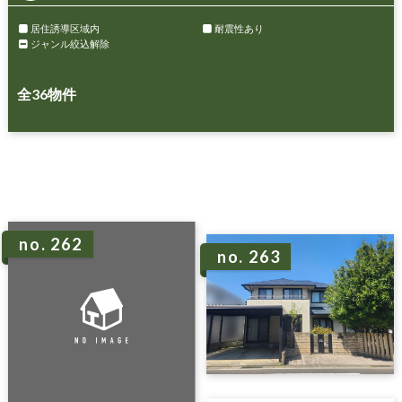
居住誘導区域内
耐震性あり
ジャンル絞込解除
全
36
物件
no. 262
no. 263