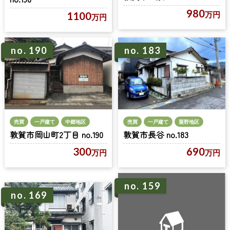
980
1100
万円
万円
no. 190
no. 183
売買
一戸建て
中郷地区
売買
一戸建て
粟野地区
敦賀市岡山町2丁目 no.190
敦賀市長谷 no.183
300
690
万円
万円
no. 159
no. 169