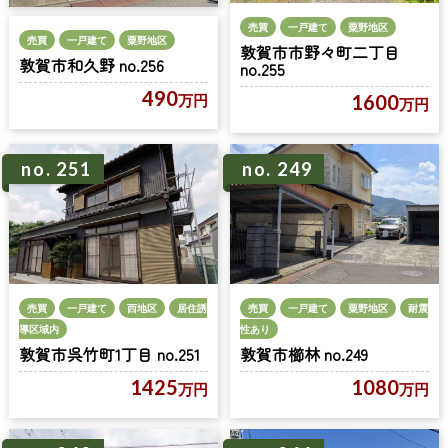
売買
一戸建て
粟野地区
売買
一戸建て
粟野地区
敦賀市市野々町二丁目
敦賀市和久野 no.256
no.255
490
1600
万円
万円
no. 251
no. 249
売買
一戸建て
西地区
居住誘
売買
一戸建て
粟野地区
耐震
導区域内
性あり
敦賀市呉竹町1丁目 no.251
敦賀市櫛林 no.249
1425
1080
万円
万円