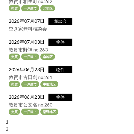
敦賀市相生町 no.262
売買
一戸建て
北地区
2026年07月07日
相談会
空き家無料相談会
2026年07月03日
物件
敦賀市野神 no.263
売買
一戸建て
南地区
2026年06月23日
物件
敦賀市古田刈 no.261
売買
一戸建て
中郷地区
2026年06月23日
物件
敦賀市公文名 no.260
売買
一戸建て
粟野地区
1
2