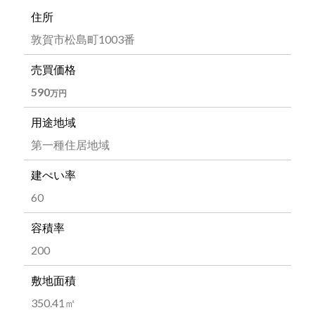
住所
敦賀市松島町1003番
売買
価格
590
万円
用途地域
第一種住居地域
建ぺい率
60
容積率
200
敷地面積
350.41㎡