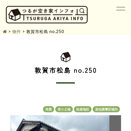
>
物件
>
敦賀市松島 no.250
敦賀市松島 no.250
売買
売り土地
松原地区
居住誘導区域内