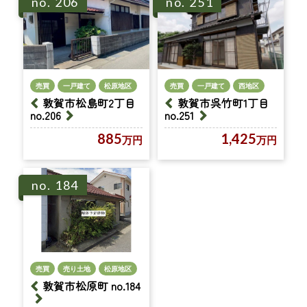
no. 206
no. 251
売買
一戸建て
松原地区
売買
一戸建て
西地区
敦賀市松島町2丁目
敦賀市呉竹町1丁目
no.206
no.251
885
1,425
万円
万円
no. 184
売買
売り土地
松原地区
敦賀市松原町 no.184