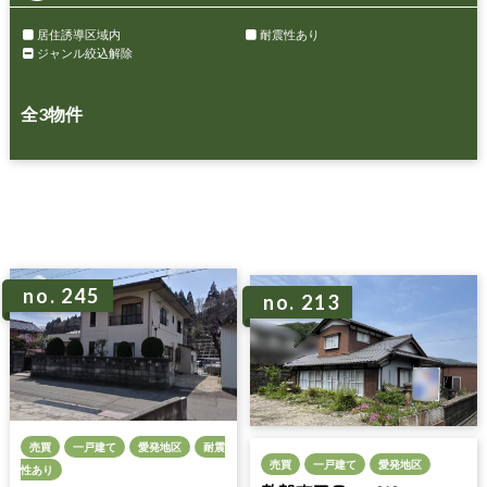
居住誘導区域内
耐震性あり
ジャンル絞込解除
全
3
物件
no. 245
no. 213
売買
一戸建て
愛発地区
耐震
売買
一戸建て
愛発地区
性あり