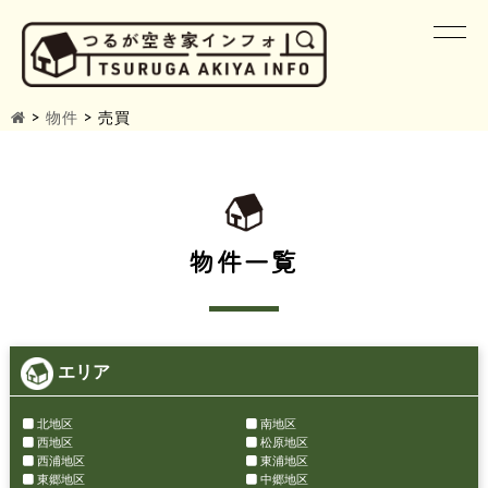
>
物件
>
売買
物件一覧
エリア
北地区
南地区
西地区
松原地区
西浦地区
東浦地区
東郷地区
中郷地区