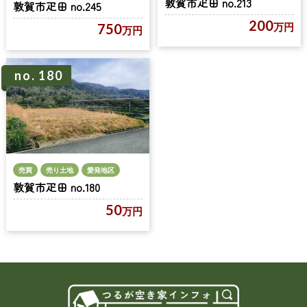
敦賀市疋田 no.213
敦賀市疋田 no.245
200
万円
750
万円
no. 180
売買
売り土地
愛発地区
敦賀市疋田 no.180
50
万円