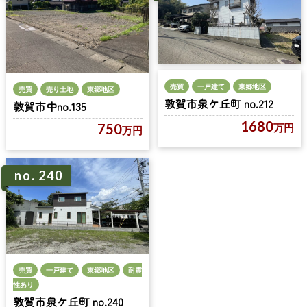
売買
一戸建て
東郷地区
売買
売り土地
東郷地区
敦賀市泉ケ丘町 no.212
敦賀市中no.135
1680
750
万円
万円
no. 240
売買
一戸建て
東郷地区
耐震
性あり
敦賀市泉ケ丘町 no.240