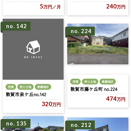
5
240
万円
／月
万円
no. 142
no. 224
売買
売り土地
東郷地区
売買
売り土地
東郷地区
敦賀市藤ケ丘町 no.224
敦賀市泉ケ丘no.142
474
万円
320
万円
no. 135
no. 212