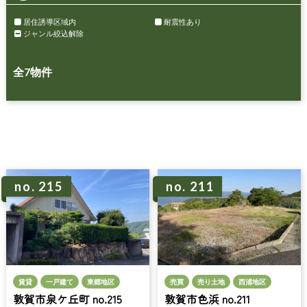
居住誘導区域内
耐震性あり
ジャンル絞込解除
全
7
物件
no. 215
no. 211
賃貸
一戸建て
東郷地区
売買
売り土地
西浦地区
敦賀市泉ケ丘町 no.215
敦賀市色浜 no.211