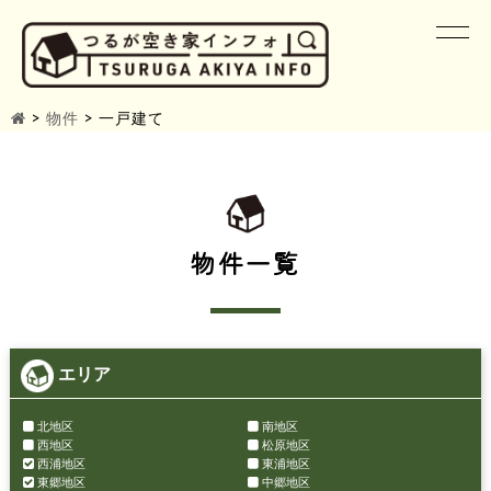
>
物件
>
一戸建て
物件一覧
エリア
北地区
南地区
西地区
松原地区
西浦地区
東浦地区
東郷地区
中郷地区