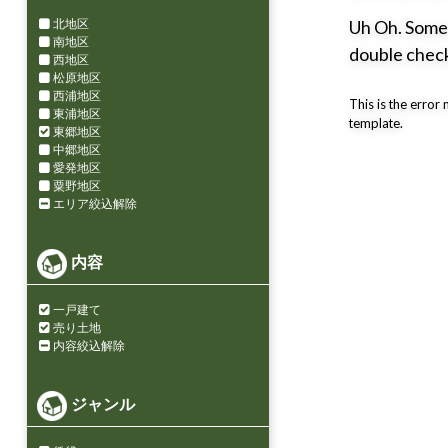
Uh Oh. Somet
北地区
南地区
double check
西地区
松原地区
西浦地区
This is the error
東浦地区
template.
東郷地区
中郷地区
愛発地区
粟野地区
エリア絞込解除
内容
一戸建て
売り土地
内容絞込解除
ジャンル