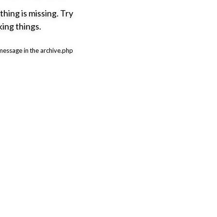
hing is missing. Try
ing things.
 message in the archive.php