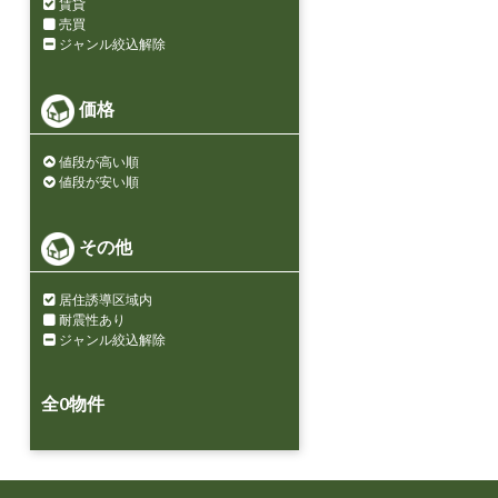
賃貸
売買
ジャンル絞込解除
価格
値段が高い順
値段が安い順
その他
居住誘導区域内
耐震性あり
ジャンル絞込解除
全
0
物件