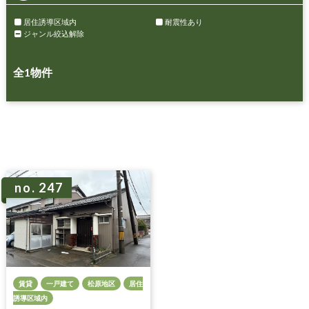
居住誘導区域内
耐震性あり
ジャンル絞込解除
全
1
物件
no. 247
賃貸
一戸建て
松原地区
居住
誘導区域内