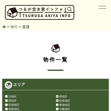
>
物件
>
賃貸
物件一覧
エリア
北地区
南地区
西地区
松原地区
西浦地区
東浦地区
東郷地区
中郷地区