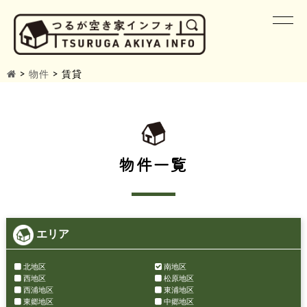
>
物件
>
賃貸
物件一覧
エリア
北地区
南地区
西地区
松原地区
西浦地区
東浦地区
東郷地区
中郷地区