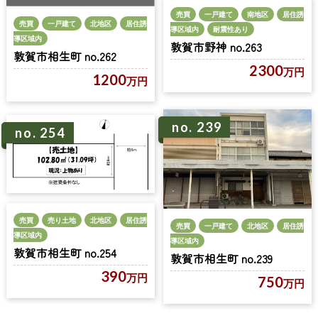
売買
一戸建て
南地区
居住誘
売買
一戸建て
北地区
居住誘
導区域内
耐震性あり
導区域内
敦賀市野神 no.263
敦賀市相生町 no.262
2300
万円
1200
万円
no. 239
no. 254
売買
売り土地
北地区
居住誘
売買
一戸建て
北地区
居住誘
導区域内
導区域内
敦賀市相生町 no.254
敦賀市相生町 no.239
390
万円
750
万円