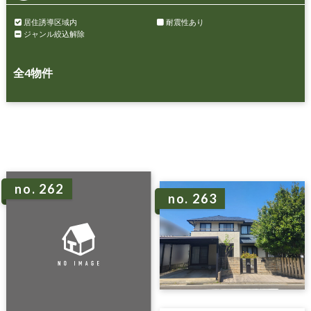
居住誘導区域内
耐震性あり
ジャンル絞込解除
全
4
物件
no. 262
no. 263