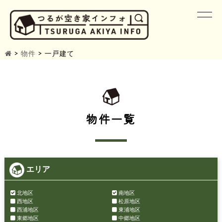
>
物件
>
一戸建て
物件一覧
エリア
北地区
南地区
西地区
松原地区
西浦地区
東浦地区
東郷地区
中郷地区