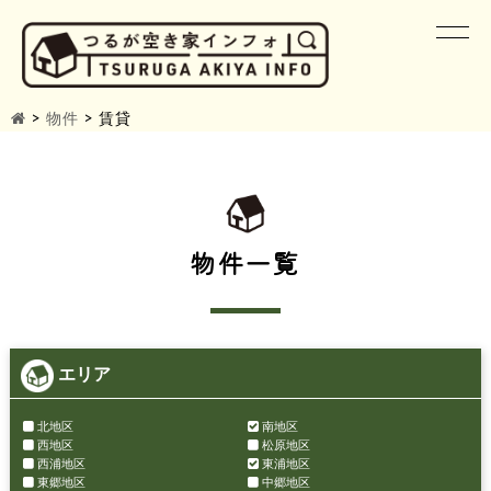
>
物件
>
賃貸
物件一覧
エリア
北地区
南地区
西地区
松原地区
西浦地区
東浦地区
東郷地区
中郷地区