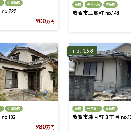
て
中郷地区
売買
売り土地
西地区
o.222
敦賀市三島町 no.148
900
万円
no. 198
て
中郷地区
売買
一戸建て
南地区
o.192
敦賀市津内町３丁目 no.19
980
万円