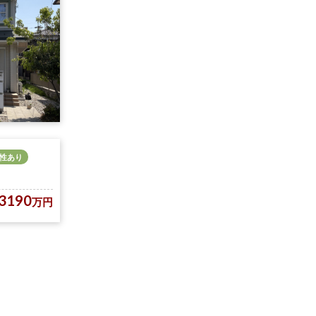
性あり
3190
万円