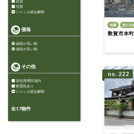
賃貸
売買
ジャンル絞込解除
売買
売り土
価格
敦賀市本町1丁
値段が高い順
値段が安い順
その他
no. 222
居住誘導区域内
耐震性あり
ジャンル絞込解除
全
17
物件