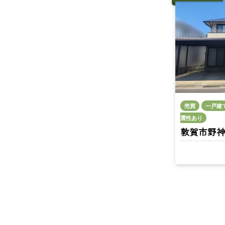
売買
一戸建
震性あり
敦賀市野神 n