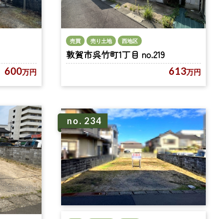
売買
売り土地
西地区
敦賀市呉竹町1丁目 no.219
600
613
万円
万円
no. 234