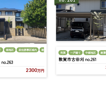
no. 261
て
南地区
居住誘導区域内
耐
売買
一戸建て
中郷地区
耐震
敦賀市古田刈 no.261
o.263
2300
万円