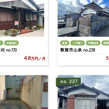
て
中郷地区
賃貸
一戸建て
中郷地区
耐震
no.170
敦賀市山泉 no.238
4.8
5
万円
／月
no. 227