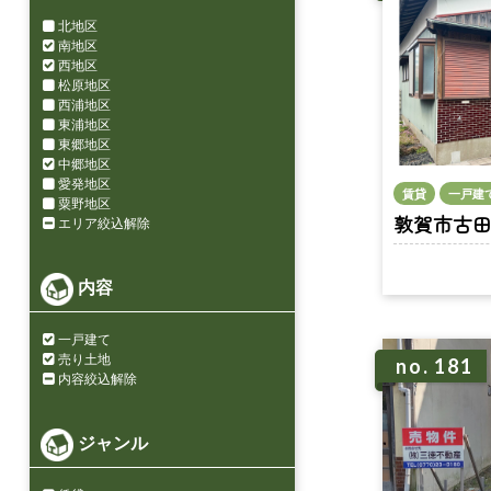
北地区
南地区
西地区
松原地区
西浦地区
東浦地区
東郷地区
中郷地区
愛発地区
賃貸
一戸建
粟野地区
敦賀市古田刈 
エリア絞込解除
内容
一戸建て
売り土地
no. 181
内容絞込解除
ジャンル