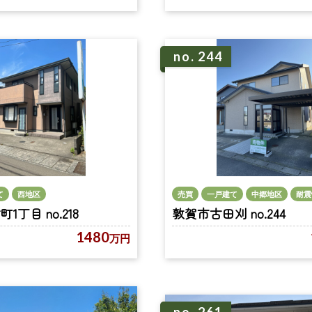
no. 244
て
西地区
売買
一戸建て
中郷地区
耐震
丁目 no.218
敦賀市古田刈 no.244
1480
万円