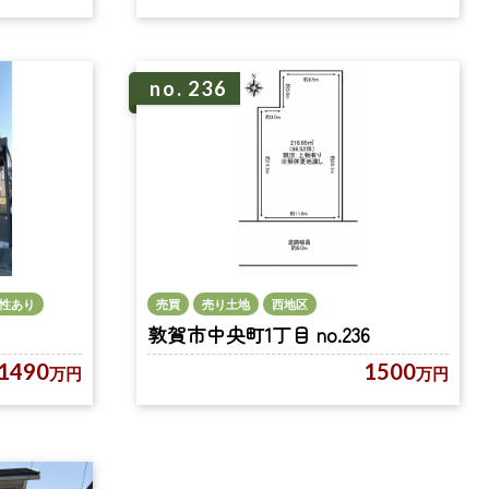
no. 236
性あり
売買
売り土地
西地区
敦賀市中央町1丁目 no.236
1490
1500
万円
万円