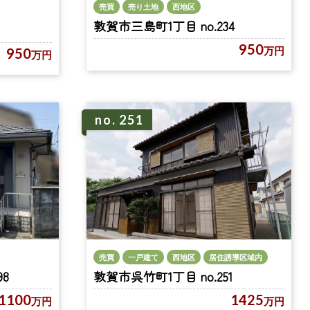
売買
売り土地
西地区
敦賀市三島町1丁目 no.234
950
万円
950
万円
no. 251
売買
一戸建て
西地区
居住誘導区域内
8
敦賀市呉竹町1丁目 no.251
1100
1425
万円
万円