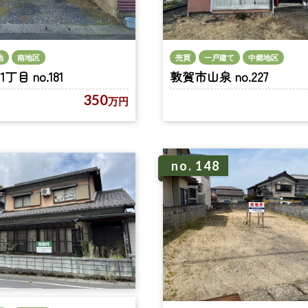
売買
一戸建て
中郷地区
地
南地区
敦賀市山泉 no.227
目 no.181
350
万円
no. 148