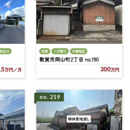
売買
一戸建て
中郷地区
性あり
敦賀市岡山町2丁目 no.190
300
.5
万円
万円
／月
no. 219