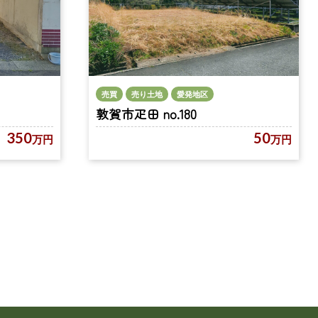
売買
売り土地
愛発地区
敦賀市疋田 no.180
350
50
万円
万円