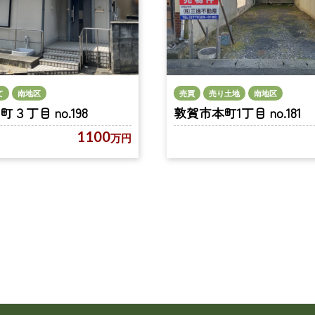
て
南地区
売買
売り土地
南地区
３丁目 no.198
敦賀市本町1丁目 no.181
1100
万円