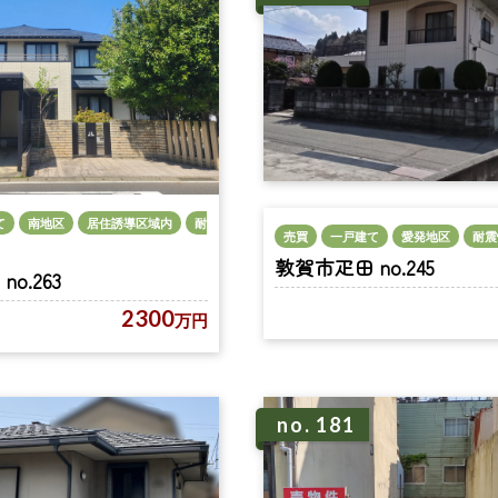
て
南地区
居住誘導区域内
耐
売買
一戸建て
愛発地区
耐震
敦賀市疋田 no.245
o.263
2300
万円
no. 181