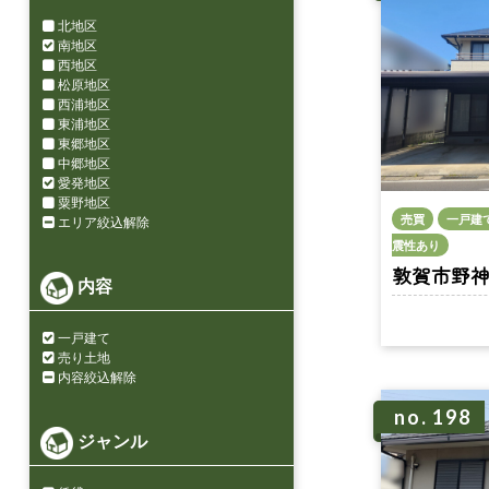
北地区
南地区
西地区
松原地区
西浦地区
東浦地区
東郷地区
中郷地区
愛発地区
粟野地区
売買
一戸建
エリア絞込解除
震性あり
敦賀市野神 n
内容
一戸建て
売り土地
内容絞込解除
no. 198
ジャンル