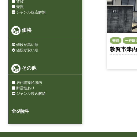
賃貸
売買
ジャンル絞込解除
価格
売買
一戸建
値段が高い順
敦賀市津内町
値段が安い順
その他
居住誘導区域内
耐震性あり
ジャンル絞込解除
全
6
物件