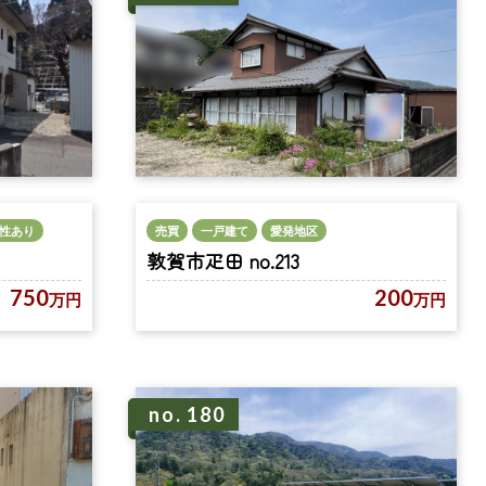
性あり
売買
一戸建て
愛発地区
敦賀市疋田 no.213
750
200
万円
万円
no. 180