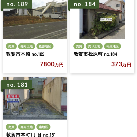
no. 189
no. 184
売買
売り土地
松原地区
売買
売り土地
松原地区
敦賀市松原町 no.184
敦賀市木崎 no.189
373
7800
万円
万円
no. 181
売買
売り土地
南地区
敦賀市本町1丁目 no.181