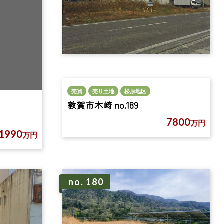
売買
売り土地
松原地区
敦賀市木崎 no.189
7800
万円
1990
万円
no. 180