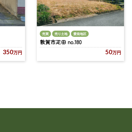
売買
売り土地
愛発地区
敦賀市疋田 no.180
350
50
万円
万円