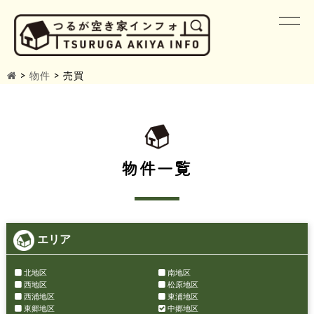
>
物件
>
売買
物件一覧
エリア
北地区
南地区
西地区
松原地区
西浦地区
東浦地区
東郷地区
中郷地区