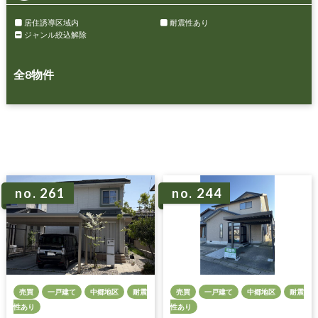
居住誘導区域内
耐震性あり
ジャンル絞込解除
全
8
物件
no. 261
no. 244
売買
一戸建て
中郷地区
耐震
売買
一戸建て
中郷地区
耐震
性あり
性あり