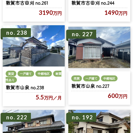
敦賀市古田刈 no.261
敦賀市古田刈 no.244
3190
1490
万円
万円
no. 238
no. 227
賃貸
一戸建て
中郷地区
耐震
売買
一戸建て
中郷地区
性あり
敦賀市山泉 no.227
敦賀市山泉 no.238
600
万円
5.5
万円
／月
no. 222
no. 192