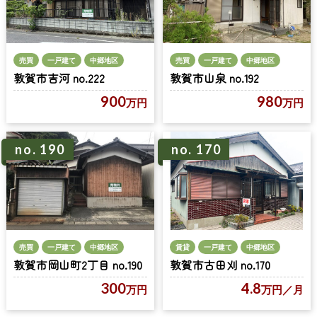
売買
一戸建て
中郷地区
売買
一戸建て
中郷地区
敦賀市吉河 no.222
敦賀市山泉 no.192
900
980
万円
万円
no. 190
no. 170
売買
一戸建て
中郷地区
賃貸
一戸建て
中郷地区
敦賀市岡山町2丁目 no.190
敦賀市古田刈 no.170
300
4.8
万円
万円
／月