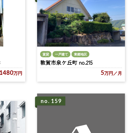
賃貸
一戸建て
東郷地区
8
敦賀市泉ケ丘町 no.215
1480
5
万円
万円
／月
no. 159