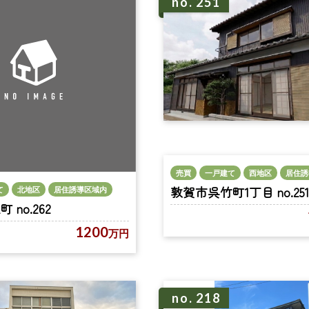
no. 251
売買
一戸建て
西地区
居住誘
敦賀市呉竹町1丁目 no.251
て
北地区
居住誘導区域内
no.262
1200
万円
no. 218