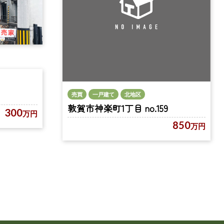
売買
一戸建て
北地区
敦賀市神楽町1丁目 no.159
300
万円
850
万円