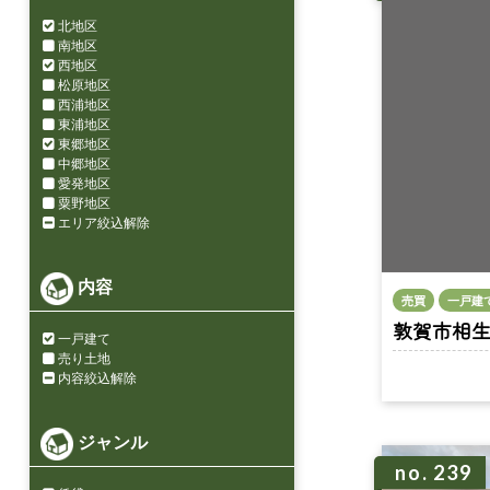
北地区
南地区
西地区
松原地区
西浦地区
東浦地区
東郷地区
中郷地区
愛発地区
粟野地区
エリア絞込解除
内容
売買
一戸建
敦賀市相生町 
一戸建て
売り土地
内容絞込解除
ジャンル
no. 239