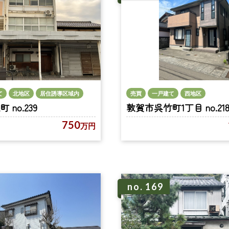
売買
一戸建て
西地区
て
北地区
居住誘導区域内
敦賀市呉竹町1丁目 no.21
no.239
750
万円
no. 169