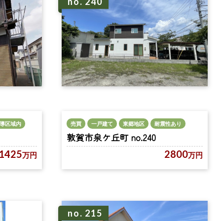
no. 240
売買
一戸建て
東郷地区
耐震性あり
導区域内
敦賀市泉ケ丘町 no.240
2800
1425
万円
万円
no. 215