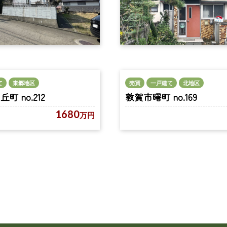
売買
一戸建て
北地区
て
東郷地区
敦賀市曙町 no.169
 no.212
1680
万円