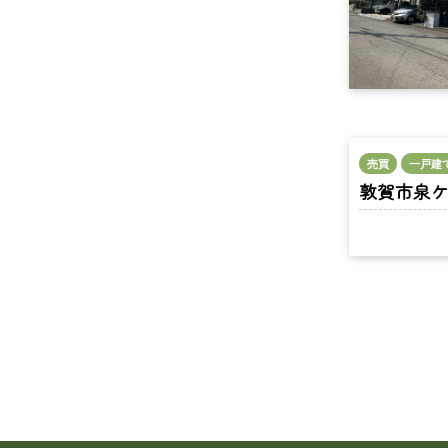
売買
一戸建
敦賀市泉ケ丘町