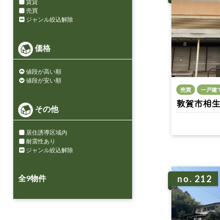
賃貸
売買
ジャンル絞込解除
価格
値段が高い順
値段が安い順
売買
一戸建
敦賀市相生町 
その他
居住誘導区域内
耐震性あり
ジャンル絞込解除
全
9
物件
no. 212