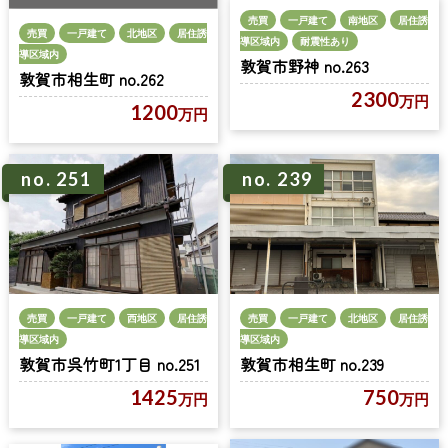
売買
一戸建て
南地区
居住誘
売買
一戸建て
北地区
居住誘
導区域内
耐震性あり
導区域内
敦賀市野神 no.263
敦賀市相生町 no.262
2300
万円
1200
万円
no. 251
no. 239
売買
一戸建て
西地区
居住誘
売買
一戸建て
北地区
居住誘
導区域内
導区域内
敦賀市呉竹町1丁目 no.251
敦賀市相生町 no.239
1425
750
万円
万円