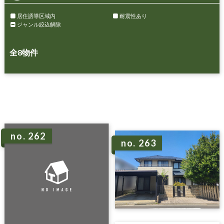
居住誘導区域内
耐震性あり
ジャンル絞込解除
全
8
物件
no. 262
no. 263