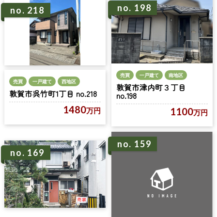
no. 198
no. 218
売買
一戸建て
南地区
売買
一戸建て
西地区
敦賀市津内町３丁目
敦賀市呉竹町1丁目 no.218
no.198
1480
1100
万円
万円
no. 159
no. 169