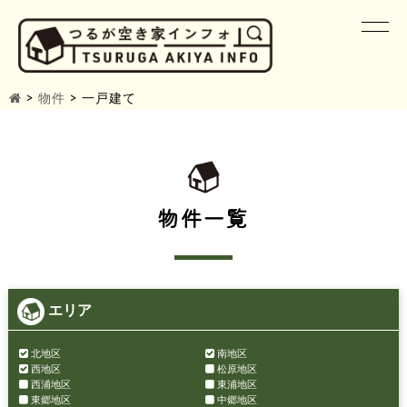
>
物件
>
一戸建て
物件一覧
エリア
北地区
南地区
西地区
松原地区
西浦地区
東浦地区
東郷地区
中郷地区