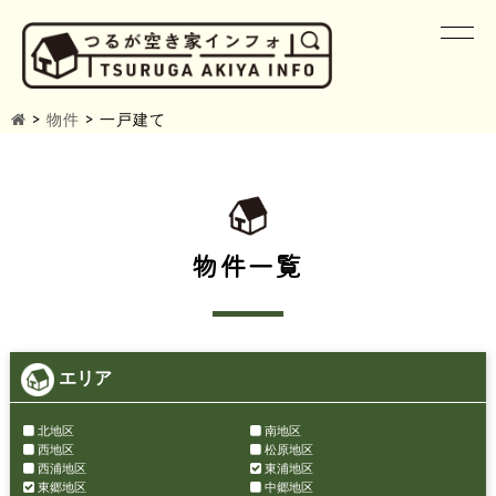
>
物件
>
一戸建て
物件一覧
エリア
北地区
南地区
西地区
松原地区
西浦地区
東浦地区
東郷地区
中郷地区