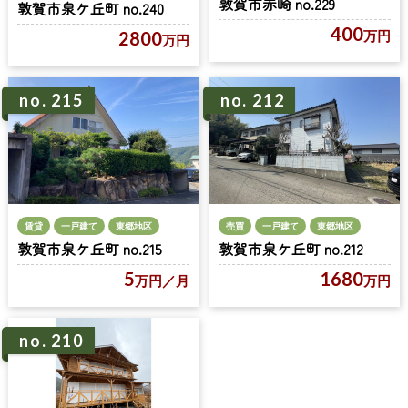
敦賀市赤崎 no.229
敦賀市泉ケ丘町 no.240
400
万円
2800
万円
no. 215
no. 212
賃貸
一戸建て
東郷地区
売買
一戸建て
東郷地区
敦賀市泉ケ丘町 no.215
敦賀市泉ケ丘町 no.212
5
1680
万円
／月
万円
no. 210