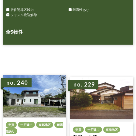
居住誘導区域内
耐震性あり
ジャンル絞込解除
全
5
物件
no. 240
no. 229
売買
一戸建て
東郷地区
耐震
売買
一戸建て
東浦地区
性あり