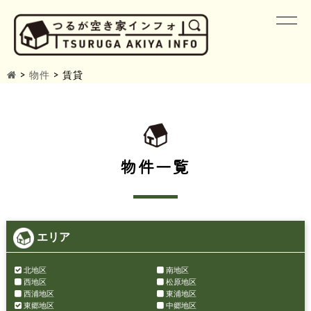
>
物件
>
賃貸
物件一覧
エリア
北地区
南地区
西地区
松原地区
西浦地区
東浦地区
東郷地区
中郷地区