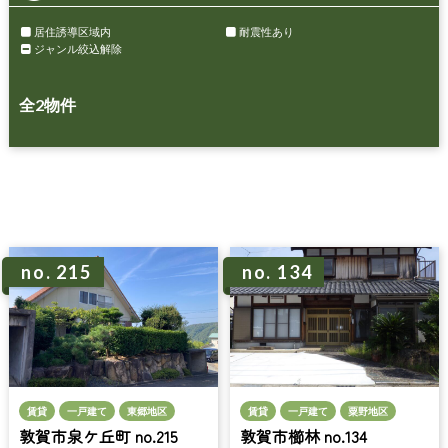
居住誘導区域内
耐震性あり
ジャンル絞込解除
全
2
物件
no. 215
no. 134
賃貸
一戸建て
東郷地区
賃貸
一戸建て
粟野地区
敦賀市泉ケ丘町 no.215
敦賀市櫛林 no.134