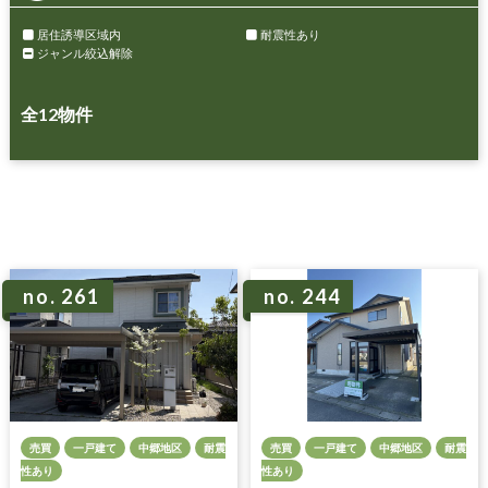
居住誘導区域内
耐震性あり
ジャンル絞込解除
全
12
物件
no. 261
no. 244
売買
一戸建て
中郷地区
耐震
売買
一戸建て
中郷地区
耐震
性あり
性あり