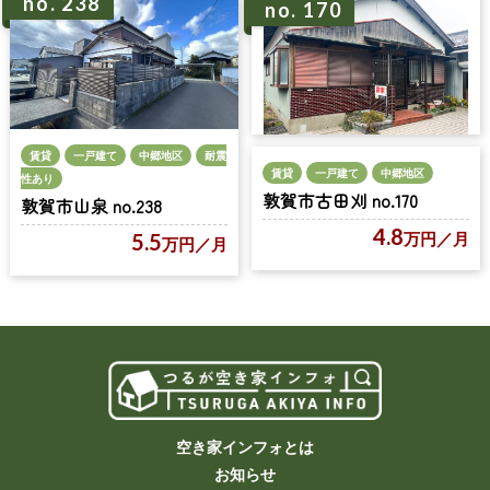
no. 238
no. 170
賃貸
一戸建て
中郷地区
耐震
賃貸
一戸建て
中郷地区
性あり
敦賀市古田刈 no.170
敦賀市山泉 no.238
4.8
万円
／月
5.5
万円
／月
空き家インフォとは
お知らせ