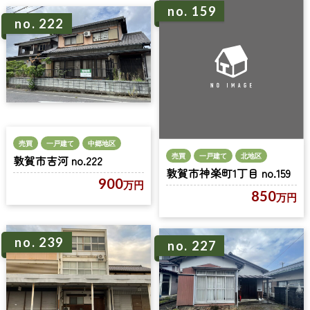
no. 159
no. 222
売買
一戸建て
中郷地区
売買
一戸建て
北地区
敦賀市吉河 no.222
敦賀市神楽町1丁目 no.159
900
万円
850
万円
no. 239
no. 227