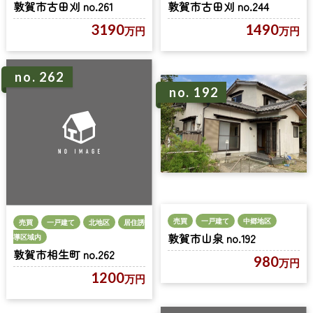
敦賀市古田刈 no.261
敦賀市古田刈 no.244
3190
1490
万円
万円
no. 262
no. 192
売買
一戸建て
中郷地区
売買
一戸建て
北地区
居住誘
敦賀市山泉 no.192
導区域内
敦賀市相生町 no.262
980
万円
1200
万円