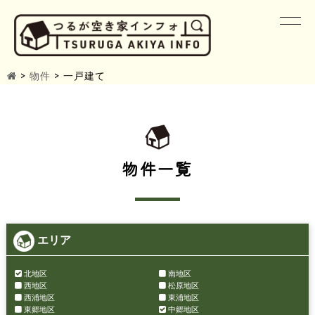
>
物件
>
一戸建て
物件一覧
エリア
北地区
南地区
西地区
松原地区
西浦地区
東浦地区
東郷地区
中郷地区