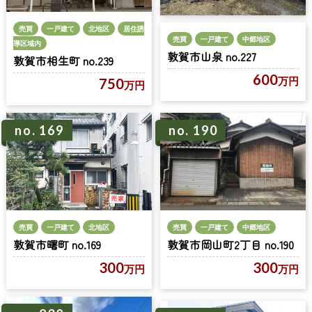
売買
一戸建て
北地区
居住誘
売買
一戸建て
中郷地区
導区域内
敦賀市山泉 no.227
敦賀市相生町 no.239
600
万円
750
万円
no. 169
no. 190
売買
一戸建て
北地区
売買
一戸建て
中郷地区
敦賀市曙町 no.169
敦賀市岡山町2丁目 no.190
300
300
万円
万円