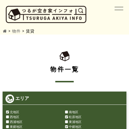
>
物件
>
賃貸
物件一覧
エリア
北地区
南地区
西地区
松原地区
西浦地区
東浦地区
東郷地区
中郷地区