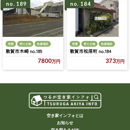
no. 189
no. 184
売買
売り土地
松原地区
売買
売り土地
松原地区
敦賀市松原町 no.184
敦賀市木崎 no.189
373
7800
万円
万円
空き家インフォとは
お知らせ
空き家をさがす