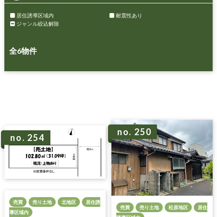
居住誘導区域内
耐震性あり
ジャンル絞込解除
全
6
物件
no. 250
no. 254
売買
売り土地
北地区
居住誘
売買
売り土地
松原地区
居住
導区域内