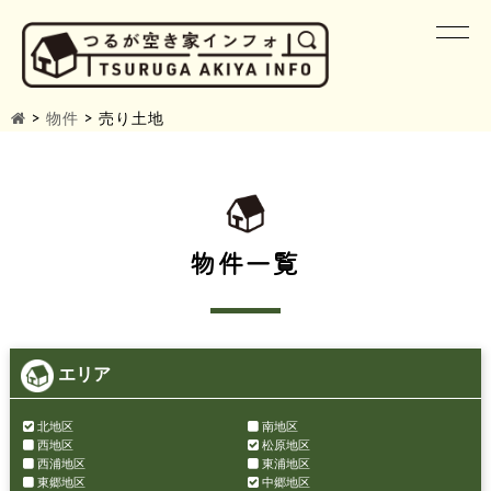
>
物件
>
売り土地
物件一覧
エリア
北地区
南地区
西地区
松原地区
西浦地区
東浦地区
東郷地区
中郷地区