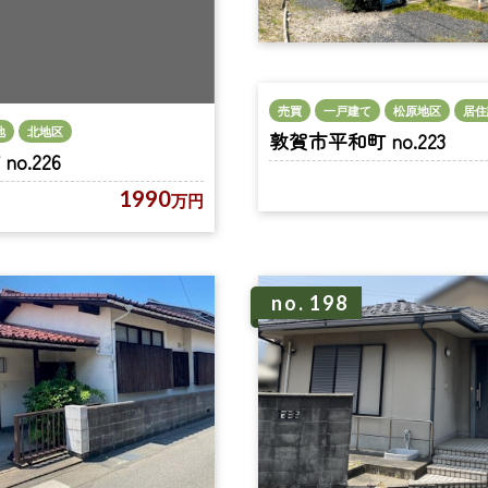
売買
一戸建て
松原地区
居住
地
北地区
敦賀市平和町 no.223
o.226
1990
万円
no. 198