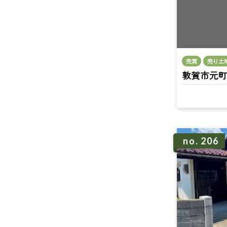
売買
売り土
敦賀市元町 n
no. 206