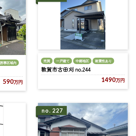
売買
一戸建て
中郷地区
耐震性あり
誘導区域内
敦賀市古田刈 no.244
1490
万円
590
万円
no. 227