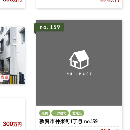
no. 159
売買
一戸建て
北地区
敦賀市神楽町1丁目 no.159
300
万円