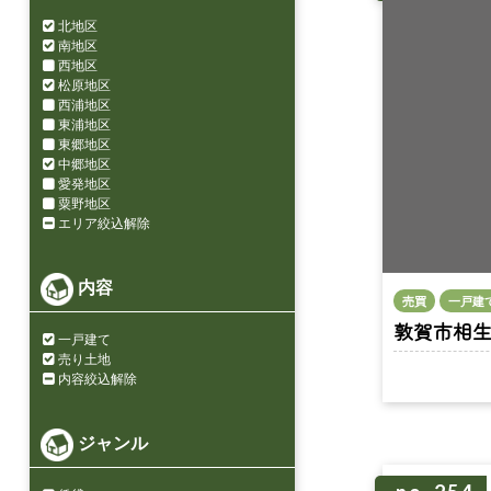
北地区
南地区
西地区
松原地区
西浦地区
東浦地区
東郷地区
中郷地区
愛発地区
粟野地区
エリア絞込解除
内容
売買
一戸建
敦賀市相生町 
一戸建て
売り土地
内容絞込解除
ジャンル