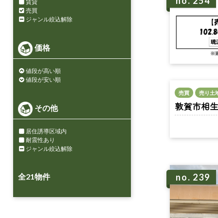
no. 254
賃貸
売買
ジャンル絞込解除
価格
値段が高い順
値段が安い順
売買
売り土
敦賀市相生町 
その他
居住誘導区域内
耐震性あり
ジャンル絞込解除
全
21
物件
no. 239