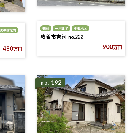
売買
一戸建て
中郷地区
誘導区域内
敦賀市吉河 no.222
900
万円
480
万円
no. 192