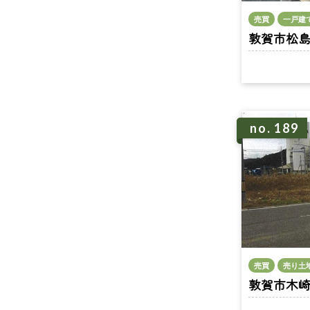
売買
一戸建
敦賀市松島町
no. 189
売買
売り土
敦賀市木崎 n