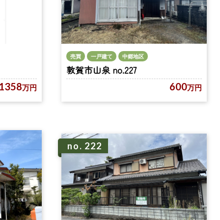
売買
一戸建て
中郷地区
敦賀市山泉 no.227
600
1358
万円
万円
no. 222