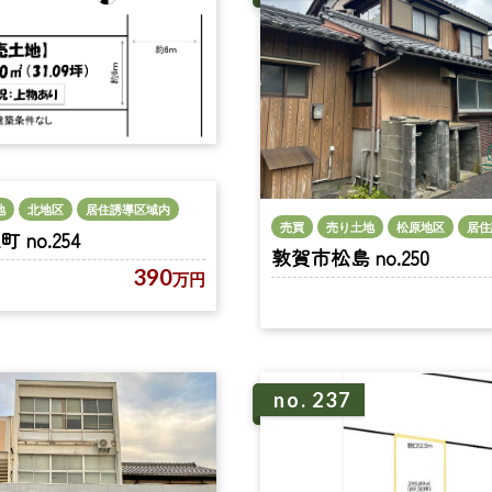
地
北地区
居住誘導区域内
売買
売り土地
松原地区
居住
no.254
敦賀市松島 no.250
390
万円
no. 237