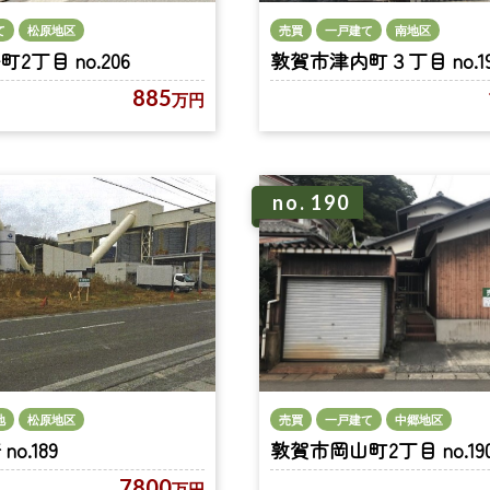
売買
一戸建て
南地区
て
松原地区
敦賀市津内町３丁目 no.19
2丁目 no.206
885
万円
no. 190
売買
一戸建て
中郷地区
地
松原地区
敦賀市岡山町2丁目 no.19
o.189
7800
万円