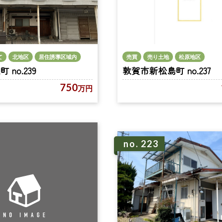
売買
売り土地
松原地区
て
北地区
居住誘導区域内
敦賀市新松島町 no.237
no.239
750
万円
no. 223