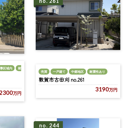
no. 261
導区域内
耐
売買
一戸建て
中郷地区
耐震性あり
敦賀市古田刈 no.261
3190
万円
2300
万円
no. 244