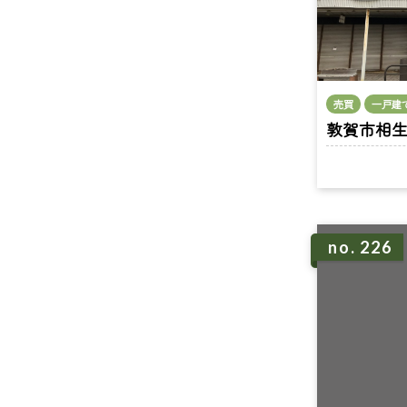
売買
一戸建
敦賀市相生町 
no. 226