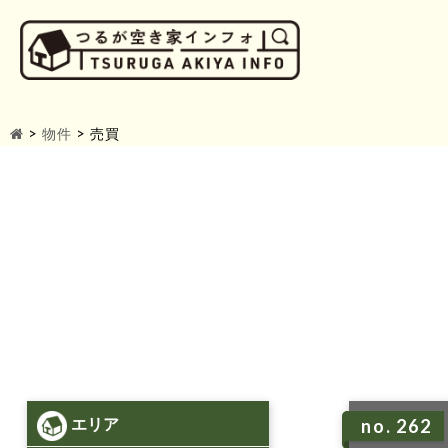
>
物件
>
売買
エリア
no. 262