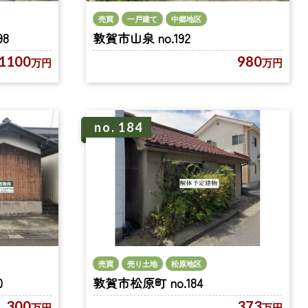
売買
一戸建て
中郷地区
敦賀市山泉 no.192
8
980
1100
万円
万円
no. 184
売買
売り土地
松原地区
0
敦賀市松原町 no.184
300
373
万円
万円