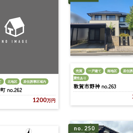
売買
一戸建て
南地区
居住誘
震性あり
て
北地区
居住誘導区域内
敦賀市野神 no.263
no.262
1200
万円
no. 250