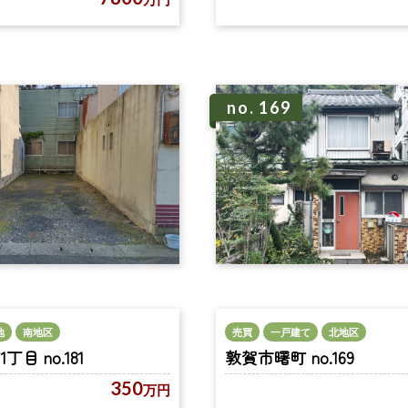
no. 169
地
南地区
売買
一戸建て
北地区
目 no.181
敦賀市曙町 no.169
350
万円