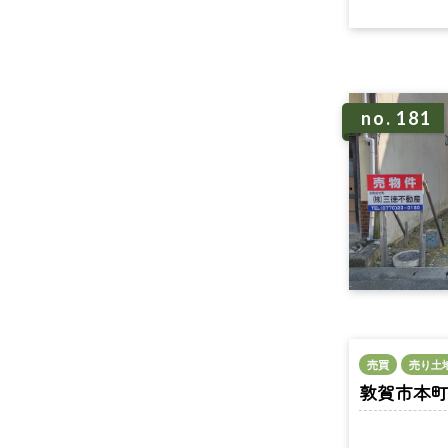
no. 181
売買
売り土
敦賀市本町1丁