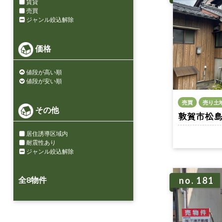
賃貸
売買
ジャンル絞込解除
価格
値段が高い順
値段が安い順
売買
売り土
その他
敦賀市松島 n
居住誘導区域内
耐震性あり
ジャンル絞込解除
全
8
物件
no. 181