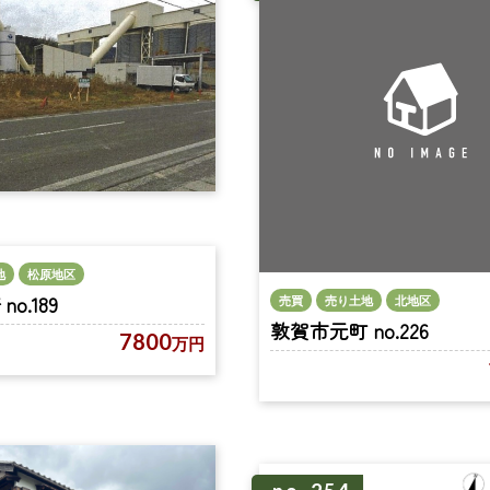
地
松原地区
o.189
売買
売り土地
北地区
敦賀市元町 no.226
7800
万円