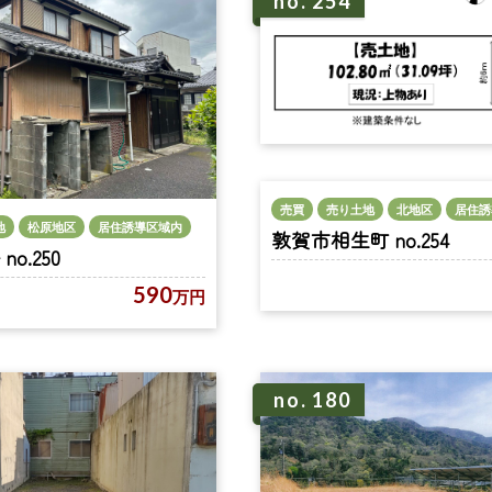
no. 254
売買
売り土地
北地区
居住誘
地
松原地区
居住誘導区域内
敦賀市相生町 no.254
o.250
590
万円
no. 180