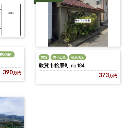
導区域内
売買
売り土地
松原地区
敦賀市松原町 no.184
390
万円
373
万円