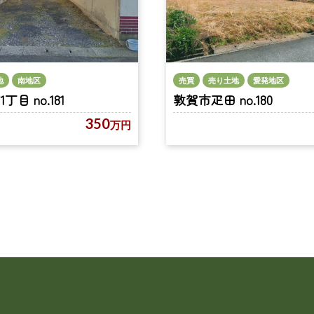
地
南地区
売買
売り土地
愛発地区
目 no.181
敦賀市疋田 no.180
350
万円