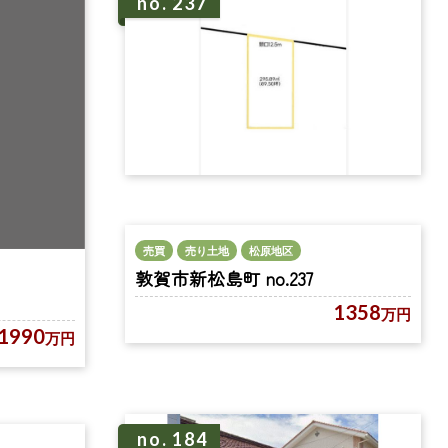
no. 237
売買
売り土地
松原地区
敦賀市新松島町 no.237
1358
万円
1990
万円
no. 184