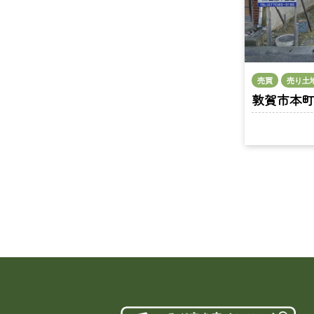
売買
売り土
敦賀市本町1丁