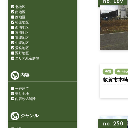
no. 189
北地区
南地区
西地区
松原地区
西浦地区
東浦地区
東郷地区
中郷地区
愛発地区
粟野地区
エリア絞込解除
売買
売り土
内容
敦賀市木崎 n
一戸建て
売り土地
内容絞込解除
ジャンル
no. 250