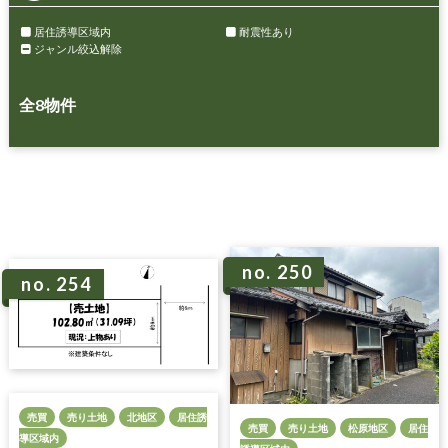
居住誘導区域内
耐震性あり
ジャンル絞込解除
全
8
物件
no. 250
no. 254
売買
売り土地
北地区
居住誘
売買
売り土地
松原地区
居住
導区域内