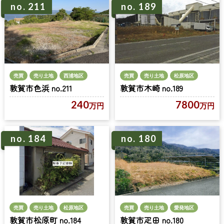
no. 189
no. 211
売買
売り土地
西浦地区
売買
売り土地
松原地区
敦賀市色浜 no.211
敦賀市木崎 no.189
240
7800
万円
万円
no. 184
no. 180
売買
売り土地
松原地区
売買
売り土地
愛発地区
敦賀市松原町 no.184
敦賀市疋田 no.180