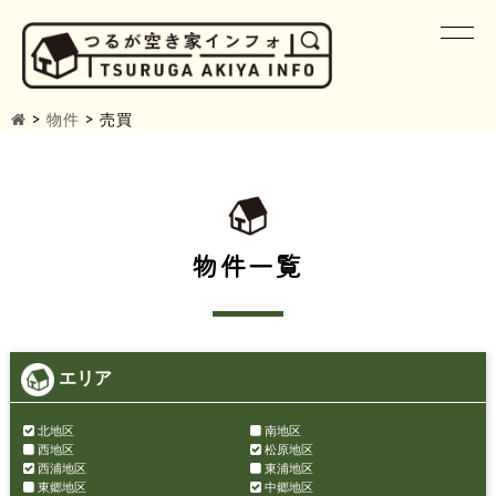
>
物件
>
売買
物件一覧
エリア
北地区
南地区
西地区
松原地区
西浦地区
東浦地区
東郷地区
中郷地区