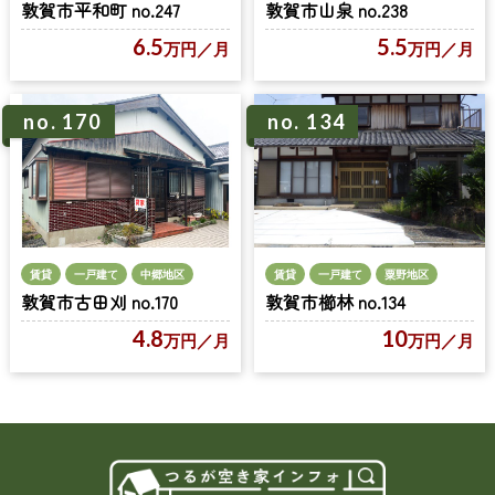
敦賀市平和町 no.247
敦賀市山泉 no.238
6.5
5.5
万円
／月
万円
／月
no. 170
no. 134
賃貸
一戸建て
中郷地区
賃貸
一戸建て
粟野地区
敦賀市古田刈 no.170
敦賀市櫛林 no.134
4.8
10
万円
／月
万円
／月