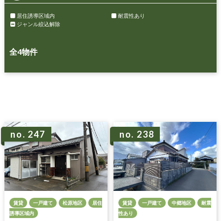
居住誘導区域内
耐震性あり
ジャンル絞込解除
全
4
物件
no. 247
no. 238
賃貸
一戸建て
松原地区
居住
賃貸
一戸建て
中郷地区
耐震
誘導区域内
性あり