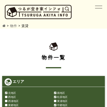
>
物件
>
賃貸
物件一覧
エリア
北地区
南地区
西地区
松原地区
西浦地区
東浦地区
東郷地区
中郷地区