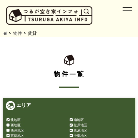
>
物件
>
賃貸
物件一覧
エリア
北地区
南地区
西地区
松原地区
西浦地区
東浦地区
東郷地区
中郷地区