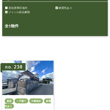
居住誘導区域内
耐震性あり
ジャンル絞込解除
全
1
物件
no. 238
賃貸
一戸建て
中郷地区
耐震
性あり