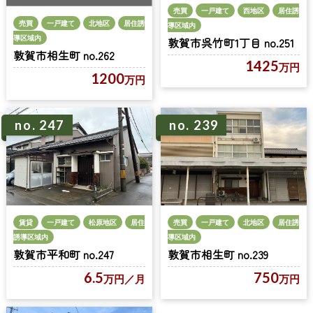
売買
一戸建て
西地区
居住誘
売買
一戸建て
北地区
居住誘
導区域内
導区域内
敦賀市呉竹町1丁目 no.251
敦賀市相生町 no.262
1425
万円
1200
万円
no. 247
no. 239
売買
一戸建て
北地区
居住誘
賃貸
一戸建て
松原地区
居住
導区域内
誘導区域内
敦賀市相生町 no.239
敦賀市平和町 no.247
750
6.5
万円
万円
／月