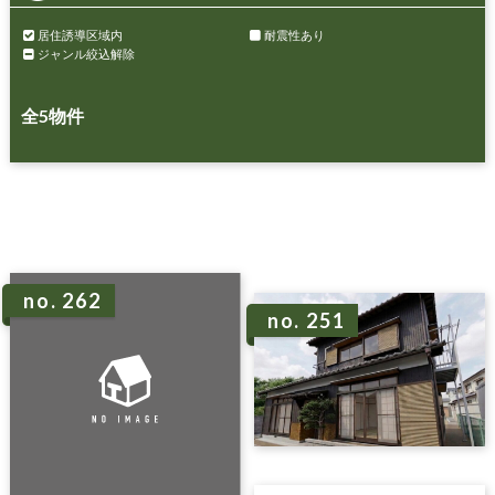
居住誘導区域内
耐震性あり
ジャンル絞込解除
全
5
物件
no. 262
no. 251