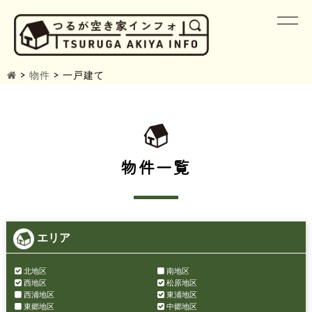
>
物件
>
一戸建て
物件一覧
エリア
北地区
南地区
西地区
松原地区
西浦地区
東浦地区
東郷地区
中郷地区