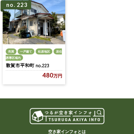
no. 223
売買
一戸建て
松原地区
居住
誘導区域内
敦賀市平和町 no.223
480
万円
空き家インフォとは