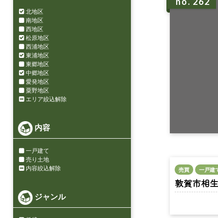
no. 262
北地区
南地区
西地区
松原地区
西浦地区
東浦地区
東郷地区
中郷地区
愛発地区
粟野地区
エリア絞込解除
内容
一戸建て
売り土地
内容絞込解除
売買
一戸建
敦賀市相生町 
ジャンル