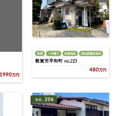
売買
一戸建て
松原地区
居住誘導区域内
敦賀市平和町 no.223
480
万円
1990
万円
no. 206