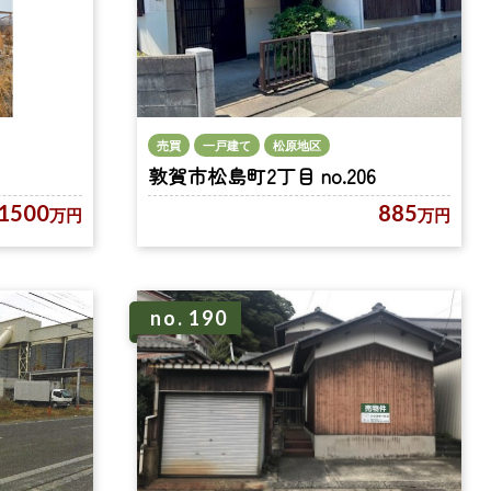
売買
一戸建て
松原地区
敦賀市松島町2丁目 no.206
1500
885
万円
万円
no. 190