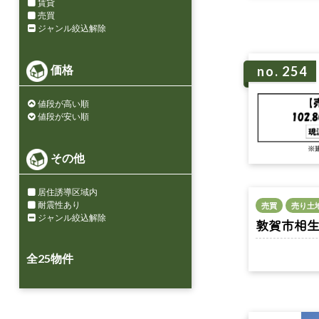
賃貸
売買
ジャンル絞込解除
価格
no. 254
値段が高い順
値段が安い順
その他
居住誘導区域内
耐震性あり
売買
売り土
ジャンル絞込解除
敦賀市相生町 
全
25
物件