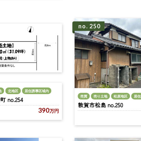
no. 250
地
北地区
居住誘導区域内
売買
売り土地
松原地区
居住
no.254
敦賀市松島 no.250
390
万円