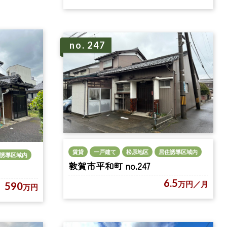
no. 247
賃貸
一戸建て
松原地区
居住誘導区域内
誘導区域内
敦賀市平和町 no.247
6.5
万円
／月
590
万円