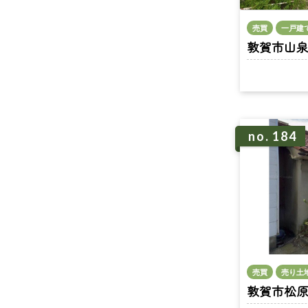
売買
一戸建
敦賀市山泉 n
no. 184
売買
売り土
敦賀市松原町 