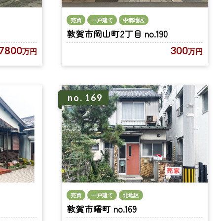
売買
一戸建て
中郷地区
敦賀市岡山町2丁目 no.190
300
7800
万円
万円
no. 169
売買
一戸建て
北地区
敦賀市曙町 no.169