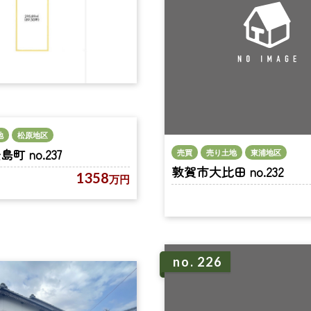
地
松原地区
 no.237
売買
売り土地
東浦地区
敦賀市大比田 no.232
1358
万円
no. 226