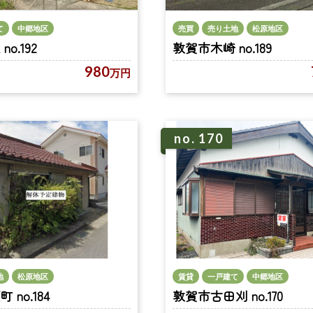
て
中郷地区
売買
売り土地
松原地区
o.192
敦賀市木崎 no.189
980
万円
no. 170
賃貸
一戸建て
中郷地区
地
松原地区
敦賀市古田刈 no.170
no.184