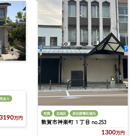
性あり
売買
北地区
居住誘導区域内
3190
万円
敦賀市神楽町１丁目 no.253
1300
万円