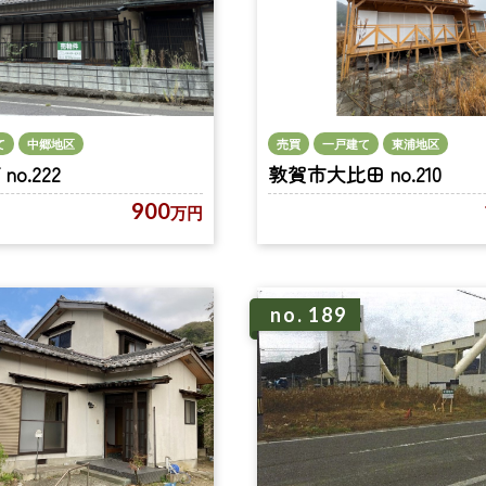
て
中郷地区
売買
一戸建て
東浦地区
o.222
敦賀市大比田 no.210
900
万円
no. 189