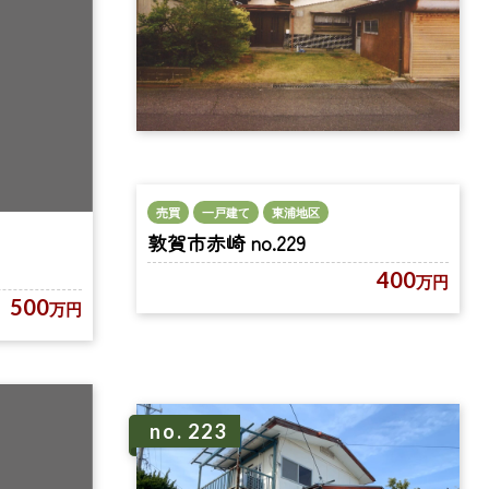
売買
一戸建て
東浦地区
敦賀市赤崎 no.229
400
万円
500
万円
no. 223