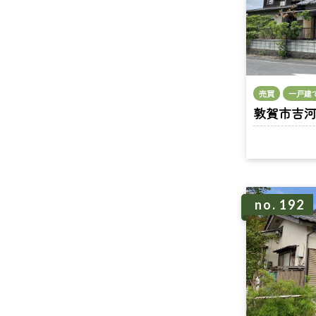
売買
一戸建
敦賀市吉河 n
no. 192