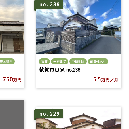
no. 238
導区域内
賃貸
一戸建て
中郷地区
耐震性あり
敦賀市山泉 no.238
750
5.5
万円
万円
／月
no. 229