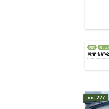
売買
売り土
敦賀市新松島町
no. 227