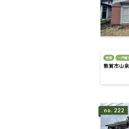
売買
一戸建
敦賀市山泉 n
no. 222