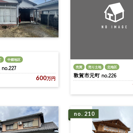
て
中郷地区
o.227
売買
売り土地
北地区
敦賀市元町 no.226
600
万円
no. 210