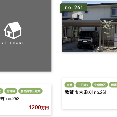
no. 261
売買
一戸建て
中郷地区
耐震
敦賀市古田刈 no.261
て
北地区
居住誘導区域内
no.262
1200
万円