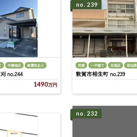
no. 239
て
中郷地区
耐震性あり
売買
一戸建て
北地区
居住誘
no.244
敦賀市相生町 no.239
1490
万円
no. 232