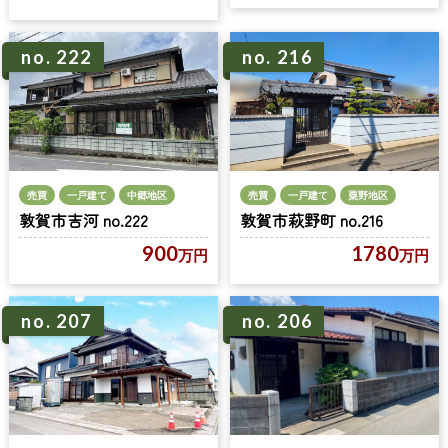
no. 222
no. 216
売買
一戸建て
中郷地区
売買
一戸建て
粟野地区
敦賀市吉河 no.222
敦賀市萩野町 no.216
900
1780
万円
万円
no. 207
no. 206