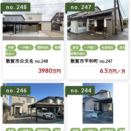
no. 247
no. 248
売買
一戸建て
粟野地区
耐震
賃貸
一戸建て
松原地区
居住
性あり
誘導区域内
敦賀市公文名 no.248
敦賀市平和町 no.247
3980
6.5
万円
万円
／月
no. 246
no. 244
売買
一戸建て
粟野地区
居住
売買
一戸建て
中郷地区
耐震