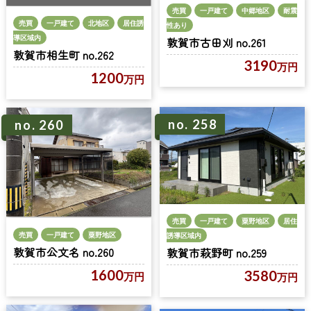
売買
一戸建て
中郷地区
耐震
売買
一戸建て
北地区
居住誘
性あり
導区域内
敦賀市古田刈 no.261
敦賀市相生町 no.262
3190
万円
1200
万円
no. 258
no. 260
売買
一戸建て
粟野地区
居住
売買
一戸建て
粟野地区
誘導区域内
敦賀市公文名 no.260
敦賀市萩野町 no.259
1600
3580
万円
万円