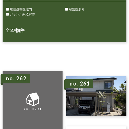
居住誘導区域内
耐震性あり
ジャンル絞込解除
全
37
物件
no. 262
no. 261