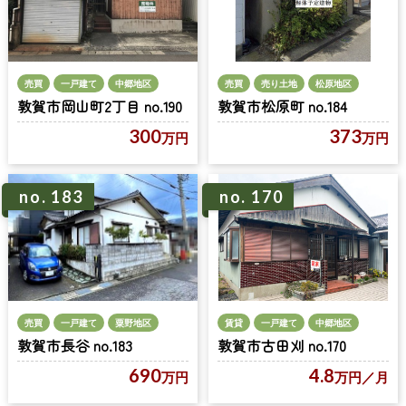
売買
一戸建て
中郷地区
売買
売り土地
松原地区
敦賀市岡山町2丁目 no.190
敦賀市松原町 no.184
300
373
万円
万円
no. 183
no. 170
売買
一戸建て
粟野地区
賃貸
一戸建て
中郷地区
敦賀市長谷 no.183
敦賀市古田刈 no.170
690
4.8
万円
万円
／月