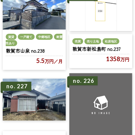
賃貸
一戸建て
中郷地区
耐震
売買
売り土地
松原地区
性あり
敦賀市新松島町 no.237
敦賀市山泉 no.238
1358
万円
5.5
万円
／月
no. 226
no. 227