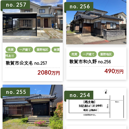
no. 257
no. 256
売買
一戸建て
粟野地区
耐震
売買
一戸建て
粟野地区
性あり
敦賀市和久野 no.256
敦賀市公文名 no.257
490
万円
2080
万円
no. 255
no. 254