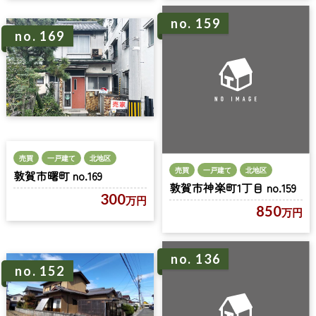
no. 159
no. 169
売買
一戸建て
北地区
売買
一戸建て
北地区
敦賀市曙町 no.169
敦賀市神楽町1丁目 no.159
300
万円
850
万円
no. 136
no. 152