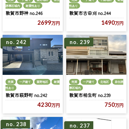
誘導区域内
耐震性あり
性あり
敦賀市野神 no.246
敦賀市古田刈 no.244
2699
1490
万円
万円
no. 242
no. 239
売買
一戸建て
粟野地区
耐震
売買
一戸建て
北地区
居住誘
性あり
導区域内
敦賀市萩野町 no.242
敦賀市相生町 no.239
4230
750
万円
万円
no. 238
no. 237