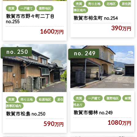
売買
売り土地
北地区
居住誘
売買
一戸建て
粟野地区
導区域内
敦賀市市野々町二丁目
敦賀市相生町 no.254
no.255
390
万円
1600
万円
no. 250
no. 249
売買
一戸建て
粟野地区
耐震
売買
売り土地
松原地区
居住
性あり
誘導区域内
敦賀市櫛林 no.249
敦賀市松島 no.250
1080
590
万円
万円