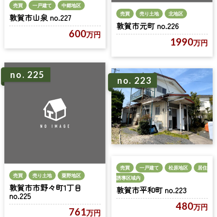
売買
一戸建て
中郷地区
売買
売り土地
北地区
敦賀市山泉 no.227
敦賀市元町 no.226
600
万円
1990
万円
no. 225
no. 223
売買
一戸建て
松原地区
居住
売買
売り土地
粟野地区
誘導区域内
敦賀市市野々町1丁目
敦賀市平和町 no.223
no.225
480
万円
761
万円