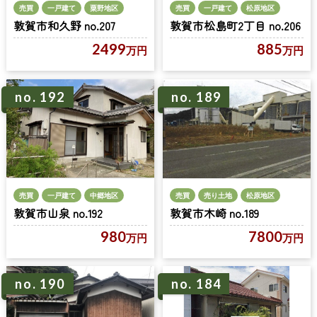
売買
一戸建て
粟野地区
売買
一戸建て
松原地区
敦賀市和久野 no.207
敦賀市松島町2丁目 no.206
2499
885
万円
万円
no. 189
no. 192
売買
一戸建て
中郷地区
売買
売り土地
松原地区
敦賀市山泉 no.192
敦賀市木崎 no.189
980
7800
万円
万円
no. 190
no. 184