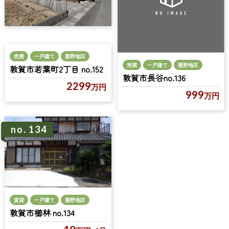
売買
一戸建て
粟野地区
売買
一戸建て
粟野地区
敦賀市若葉町2丁目 no.152
敦賀市長谷no.136
2299
万円
999
万円
no. 134
賃貸
一戸建て
粟野地区
敦賀市櫛林 no.134