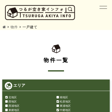
>
物件
>
一戸建て
物件一覧
エリア
北地区
南地区
西地区
松原地区
西浦地区
東浦地区
東郷地区
中郷地区