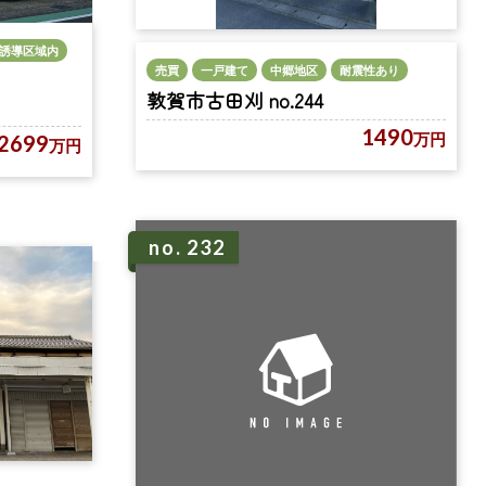
誘導区域内
売買
一戸建て
中郷地区
耐震性あり
敦賀市古田刈 no.244
1490
万円
2699
万円
no. 232