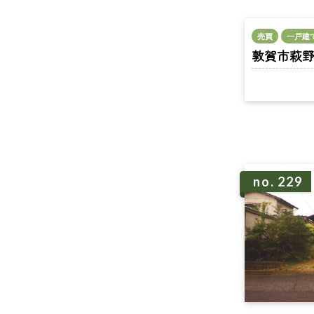
売買
一戸建
敦賀市萩野町 
no. 229