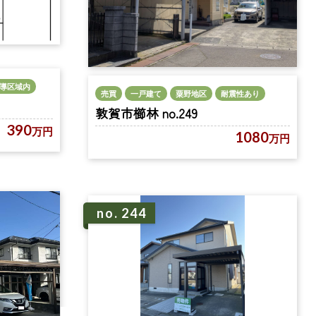
導区域内
売買
一戸建て
粟野地区
耐震性あり
敦賀市櫛林 no.249
390
万円
1080
万円
no. 244