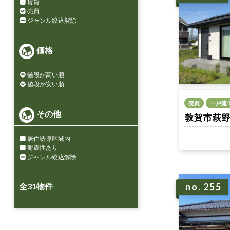
賃貸
売買
ジャンル絞込解除
価格
値段が高い順
値段が安い順
売買
一戸建
その他
敦賀市萩野町 
居住誘導区域内
耐震性あり
ジャンル絞込解除
全
31
物件
no. 255