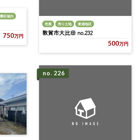
導区域内
売買
売り土地
東浦地区
敦賀市大比田 no.232
750
万円
500
万円
no. 226