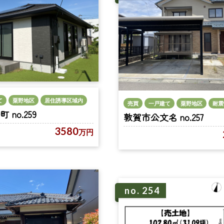
て
粟野地区
居住誘導区域内
売買
一戸建て
粟野地区
耐震
no.259
敦賀市公文名 no.257
3580
万円
no. 254