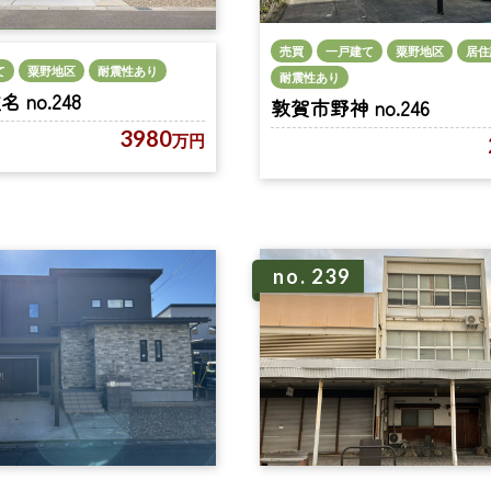
売買
一戸建て
粟野地区
居住
て
粟野地区
耐震性あり
耐震性あり
no.248
敦賀市野神 no.246
3980
万円
no. 239