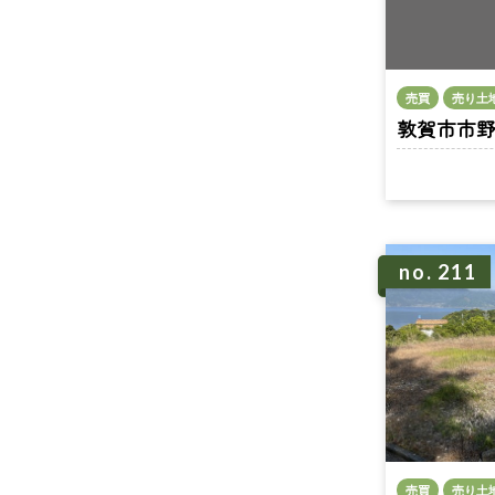
売買
売り土
敦賀市市野々
no. 211
売買
売り土