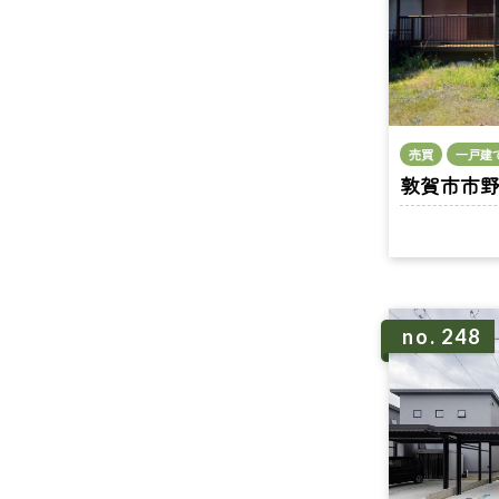
売買
一戸建
敦賀市市野々
no. 248