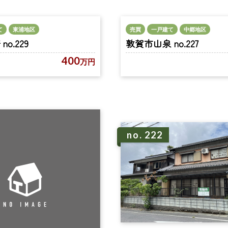
売買
一戸建て
中郷地区
て
東浦地区
敦賀市山泉 no.227
o.229
400
万円
no. 222