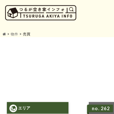
>
物件
>
売買
エリア
no. 262