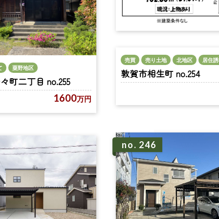
売買
売り土地
北地区
居住誘
て
粟野地区
敦賀市相生町 no.254
町二丁目 no.255
1600
万円
no. 246