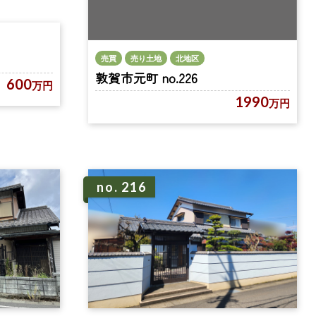
売買
売り土地
北地区
敦賀市元町 no.226
600
万円
1990
万円
no. 216