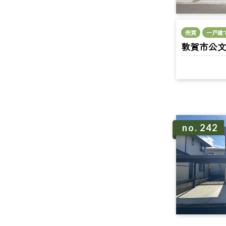
売買
一戸建
敦賀市公文名 
no. 242