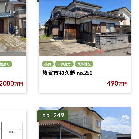
性あり
売買
一戸建て
粟野地区
敦賀市和久野 no.256
2080
490
万円
万円
no. 249