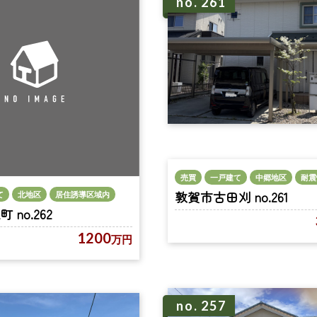
no. 261
売買
一戸建て
中郷地区
耐震
敦賀市古田刈 no.261
て
北地区
居住誘導区域内
no.262
1200
万円
no. 257