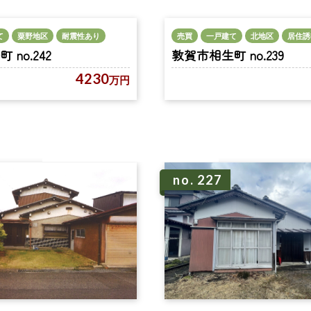
て
粟野地区
耐震性あり
売買
一戸建て
北地区
居住誘
no.242
敦賀市相生町 no.239
4230
万円
no. 227