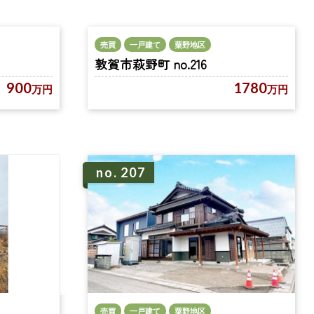
売買
一戸建て
粟野地区
敦賀市萩野町 no.216
900
1780
万円
万円
no. 207
売買
一戸建て
粟野地区