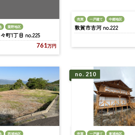
売買
一戸建て
中郷地区
敦賀市吉河 no.222
地
粟野地区
町1丁目 no.225
761
万円
no. 210
売買
一戸建て
東浦地区
地
西浦地区