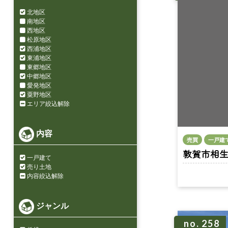
北地区
南地区
西地区
松原地区
西浦地区
東浦地区
東郷地区
中郷地区
愛発地区
粟野地区
エリア絞込解除
内容
売買
一戸建
敦賀市相生町 
一戸建て
売り土地
内容絞込解除
ジャンル
no. 258