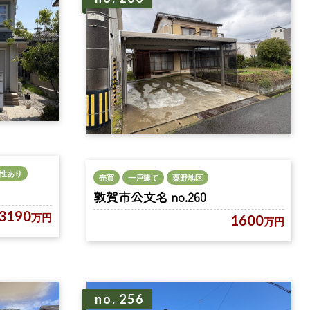
性あり
売買
一戸建て
粟野地区
敦賀市公文名 no.260
3190
万円
1600
万円
no. 256