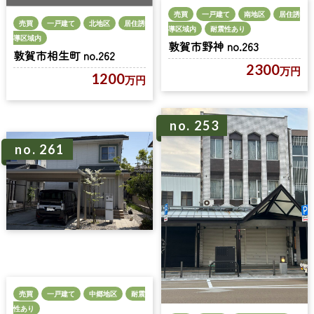
売買
一戸建て
南地区
居住誘
売買
一戸建て
北地区
居住誘
導区域内
耐震性あり
導区域内
敦賀市野神 no.263
敦賀市相生町 no.262
2300
万円
1200
万円
no. 253
no. 261
売買
一戸建て
中郷地区
耐震
性あり