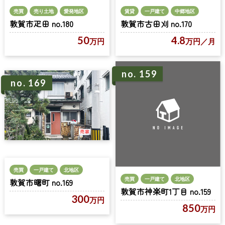
売買
売り土地
愛発地区
賃貸
一戸建て
中郷地区
敦賀市疋田 no.180
敦賀市古田刈 no.170
50
4.8
万円
万円
／月
no. 159
no. 169
売買
一戸建て
北地区
売買
一戸建て
北地区
敦賀市曙町 no.169
敦賀市神楽町1丁目 no.159
300
万円
850
万円