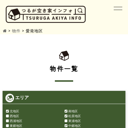
>
物件
>
愛発地区
物件一覧
エリア
北地区
南地区
西地区
松原地区
西浦地区
東浦地区
東郷地区
中郷地区