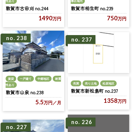
性あり
導区域内
敦賀市古田刈 no.244
敦賀市相生町 no.239
1490
750
万円
万円
no. 238
no. 237
賃貸
一戸建て
中郷地区
耐震
売買
売り土地
松原地区
性あり
敦賀市新松島町 no.237
敦賀市山泉 no.238
1358
万円
5.5
万円
／月
no. 226
no. 227