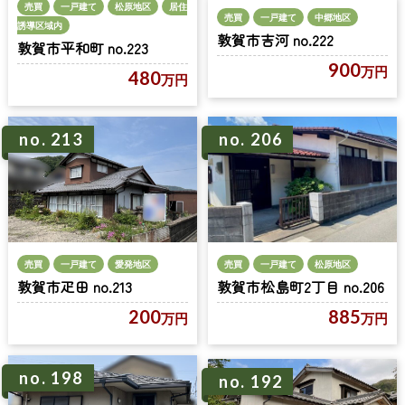
売買
一戸建て
松原地区
居住
売買
一戸建て
中郷地区
誘導区域内
敦賀市吉河 no.222
敦賀市平和町 no.223
900
万円
480
万円
no. 213
no. 206
売買
一戸建て
愛発地区
売買
一戸建て
松原地区
敦賀市疋田 no.213
敦賀市松島町2丁目 no.206
200
885
万円
万円
no. 198
no. 192