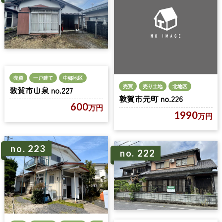
売買
一戸建て
中郷地区
売買
売り土地
北地区
敦賀市山泉 no.227
敦賀市元町 no.226
600
万円
1990
万円
no. 223
no. 222