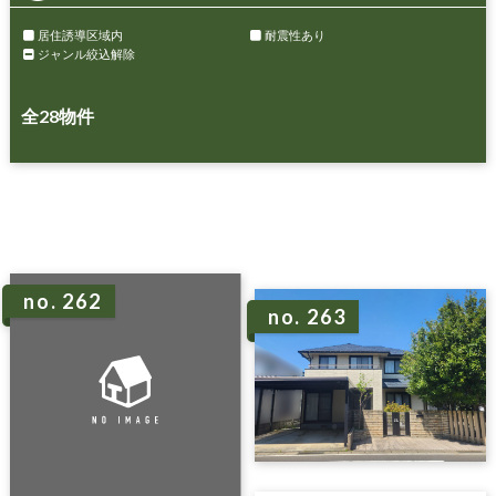
居住誘導区域内
耐震性あり
ジャンル絞込解除
全
28
物件
no. 262
no. 263