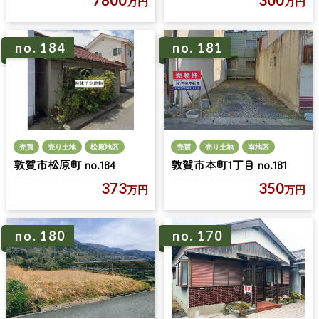
万円
万円
no. 184
no. 181
売買
売り土地
松原地区
売買
売り土地
南地区
敦賀市松原町 no.184
敦賀市本町1丁目 no.181
373
350
万円
万円
no. 180
no. 170