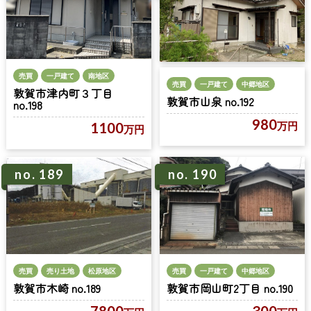
売買
一戸建て
南地区
売買
一戸建て
中郷地区
敦賀市津内町３丁目
敦賀市山泉 no.192
no.198
980
1100
万円
万円
no. 189
no. 190
売買
一戸建て
中郷地区
売買
売り土地
松原地区
敦賀市岡山町2丁目 no.190
敦賀市木崎 no.189
300
7800