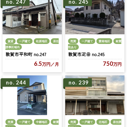
no. 247
no. 245
売買
一戸建て
愛発地区
耐震
賃貸
一戸建て
松原地区
居住
性あり
誘導区域内
敦賀市疋田 no.245
敦賀市平和町 no.247
750
6.5
万円
万円
／月
no. 244
no. 239
売買
一戸建て
中郷地区
耐震
売買
一戸建て
北地区
居住誘