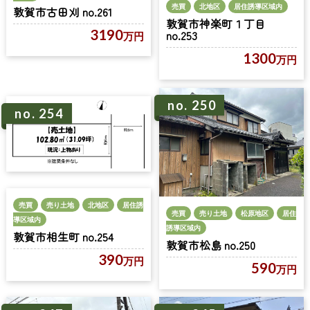
売買
北地区
居住誘導区域内
敦賀市古田刈 no.261
敦賀市神楽町１丁目
3190
no.253
万円
1300
万円
no. 250
no. 254
売買
売り土地
北地区
居住誘
売買
売り土地
松原地区
居住
導区域内
誘導区域内
敦賀市相生町 no.254
敦賀市松島 no.250
390
万円
590
万円