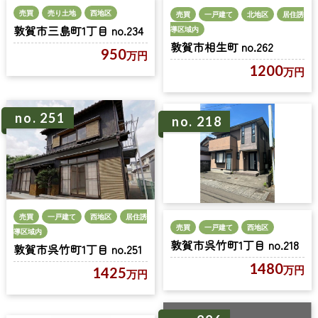
売買
売り土地
西地区
売買
一戸建て
北地区
居住誘
敦賀市三島町1丁目 no.234
導区域内
敦賀市相生町 no.262
950
万円
1200
万円
no. 251
no. 218
売買
一戸建て
西地区
居住誘
売買
一戸建て
西地区
導区域内
敦賀市呉竹町1丁目 no.218
敦賀市呉竹町1丁目 no.251
1480
万円
1425
万円