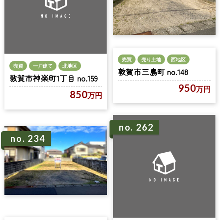
売買
売り土地
西地区
売買
一戸建て
北地区
敦賀市三島町 no.148
敦賀市神楽町1丁目 no.159
950
万円
850
万円
no. 262
no. 234