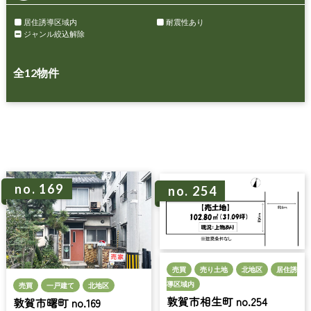
居住誘導区域内
耐震性あり
ジャンル絞込解除
全
12
物件
no. 169
no. 254
売買
売り土地
北地区
居住誘
導区域内
売買
一戸建て
北地区
敦賀市相生町 no.254
敦賀市曙町 no.169