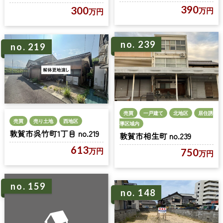
390
300
万円
万円
no. 239
no. 219
売買
一戸建て
北地区
居住誘
売買
売り土地
西地区
導区域内
敦賀市呉竹町1丁目 no.219
敦賀市相生町 no.239
613
万円
750
万円
no. 159
no. 148