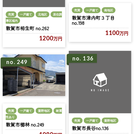
売買
一戸建て
南地区
売買
一戸建て
北地区
居住誘
敦賀市津内町３丁目
導区域内
no.198
敦賀市相生町 no.262
1100
万円
1200
万円
no. 136
no. 249
売買
一戸建て
粟野地区
耐震
性あり
売買
一戸建て
粟野地区
敦賀市櫛林 no.249
敦賀市長谷no.136