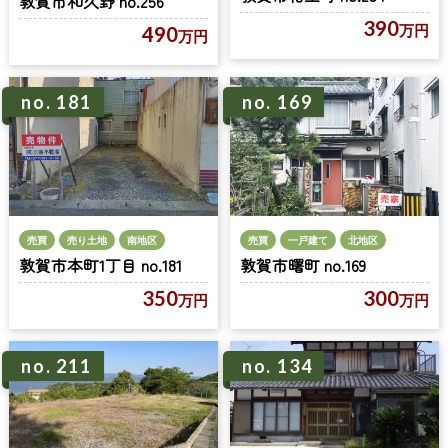
敦賀市和久野 no.256
390
万円
490
万円
no. 181
no. 169
売買
売り土地
南地区
売買
一戸建て
北地区
敦賀市本町1丁目 no.181
敦賀市曙町 no.169
350
300
万円
万円
no. 211
no. 134