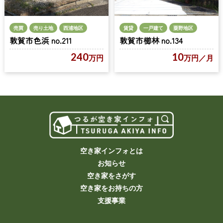
売買
売り土地
西浦地区
賃貸
一戸建て
粟野地区
敦賀市色浜 no.211
敦賀市櫛林 no.134
240
10
万円
万円
／月
空き家インフォとは
お知らせ
空き家をさがす
空き家をお持ちの方
支援事業