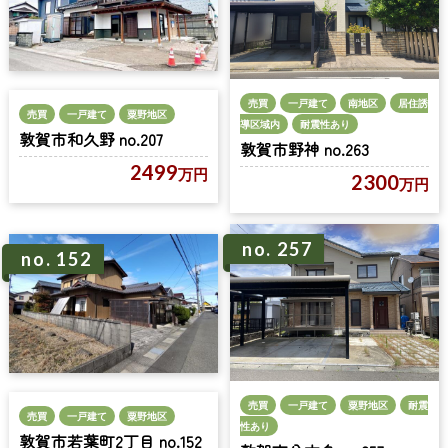
売買
一戸建て
南地区
居住誘
売買
一戸建て
粟野地区
導区域内
耐震性あり
敦賀市和久野 no.207
敦賀市野神 no.263
2499
万円
2300
万円
no. 257
no. 152
売買
一戸建て
粟野地区
耐震
売買
一戸建て
粟野地区
性あり
敦賀市若葉町2丁目 no.152