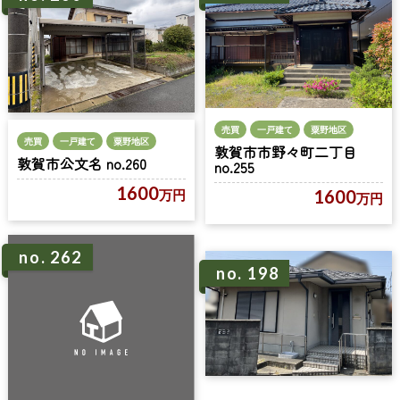
売買
一戸建て
粟野地区
売買
一戸建て
粟野地区
敦賀市市野々町二丁目
敦賀市公文名 no.260
no.255
1600
1600
万円
万円
no. 262
no. 198