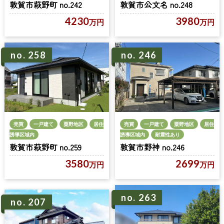
敦賀市萩野町 no.242
敦賀市公文名 no.248
4230
3980
万円
万円
no. 258
no. 246
売買
一戸建て
粟野地区
居住
売買
一戸建て
粟野地区
居住
誘導区域内
誘導区域内
耐震性あり
敦賀市萩野町 no.259
敦賀市野神 no.246
3580
2699
万円
万円
no. 263
no. 207