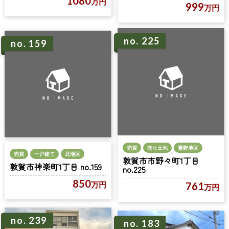
1080
万円
999
万円
no. 225
no. 159
売買
売り土地
粟野地区
売買
一戸建て
北地区
敦賀市市野々町1丁目
敦賀市神楽町1丁目 no.159
no.225
850
761
万円
万円
no. 239
no. 183