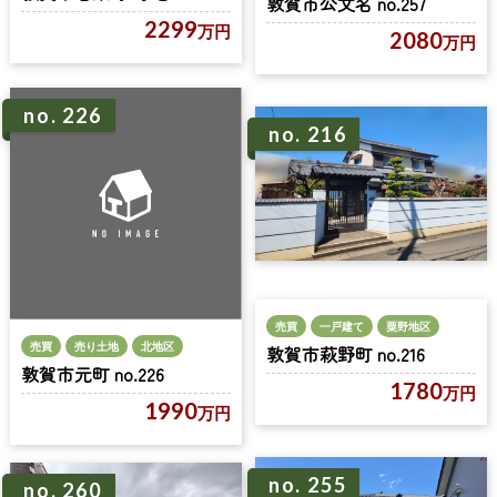
敦賀市公文名 no.257
2299
万円
2080
万円
no. 226
no. 216
売買
一戸建て
粟野地区
売買
売り土地
北地区
敦賀市萩野町 no.216
敦賀市元町 no.226
1780
万円
1990
万円
no. 255
no. 260