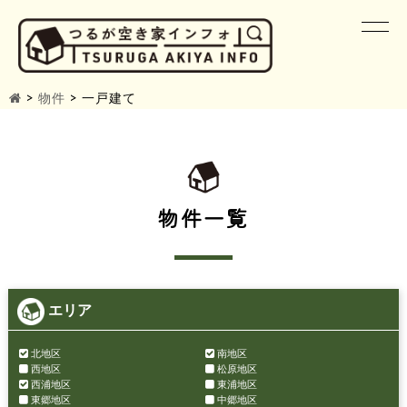
>
物件
>
一戸建て
物件一覧
エリア
北地区
南地区
西地区
松原地区
西浦地区
東浦地区
東郷地区
中郷地区