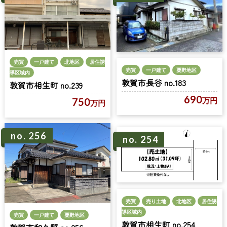
売買
一戸建て
北地区
居住誘
売買
一戸建て
粟野地区
導区域内
敦賀市長谷 no.183
敦賀市相生町 no.239
690
万円
750
万円
no. 256
no. 254
売買
売り土地
北地区
居住誘
導区域内
売買
一戸建て
粟野地区
敦賀市相生町 no.254