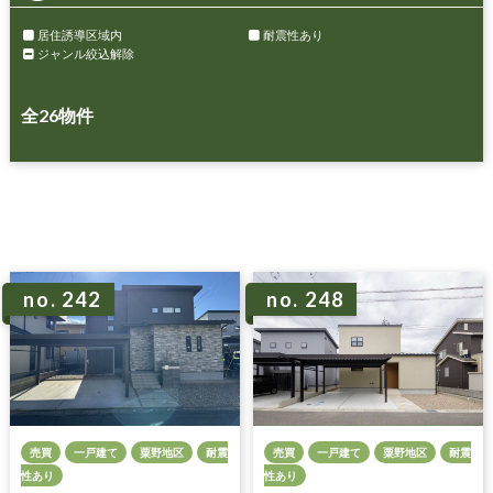
居住誘導区域内
耐震性あり
ジャンル絞込解除
全
26
物件
no. 242
no. 248
売買
一戸建て
粟野地区
耐震
売買
一戸建て
粟野地区
耐震
性あり
性あり