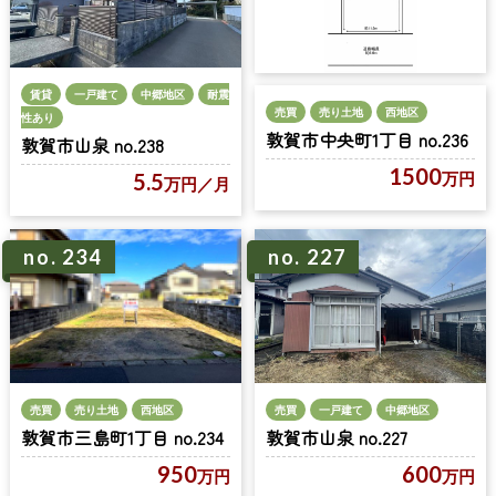
賃貸
一戸建て
中郷地区
耐震
売買
売り土地
西地区
性あり
敦賀市中央町1丁目 no.236
敦賀市山泉 no.238
1500
万円
5.5
万円
／月
no. 234
no. 227
売買
売り土地
西地区
売買
一戸建て
中郷地区
敦賀市三島町1丁目 no.234
敦賀市山泉 no.227
950
600
万円
万円