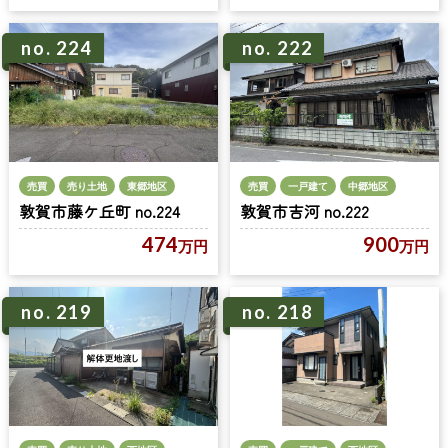
no. 224
no. 222
売買
売り土地
東郷地区
売買
一戸建て
中郷地区
敦賀市藤ケ丘町 no.224
敦賀市吉河 no.222
474
900
万円
万円
no. 219
no. 218