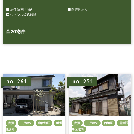
居住誘導区域内
耐震性あり
ジャンル絞込解除
全
20
物件
no. 261
no. 251
売買
一戸建て
中郷地区
耐震
売買
一戸建て
西地区
居住誘
性あり
導区域内