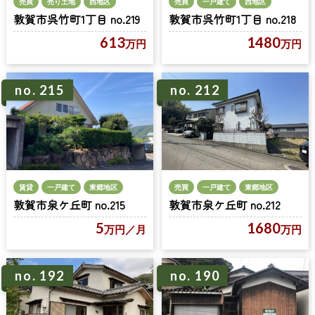
売買
売り土地
西地区
売買
一戸建て
西地区
敦賀市呉竹町1丁目 no.219
敦賀市呉竹町1丁目 no.218
613
1480
万円
万円
no. 215
no. 212
賃貸
一戸建て
東郷地区
売買
一戸建て
東郷地区
敦賀市泉ケ丘町 no.215
敦賀市泉ケ丘町 no.212
5
1680
万円
／月
万円
no. 192
no. 190