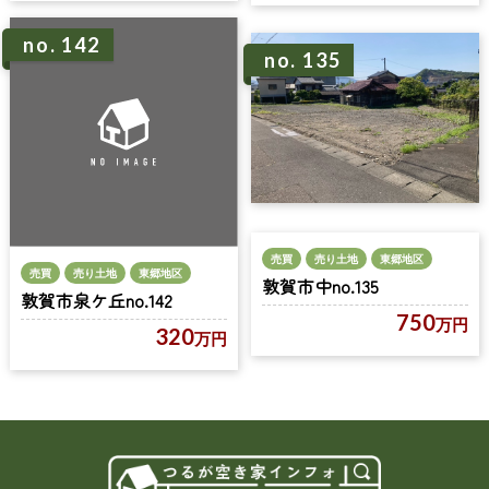
no. 142
no. 135
売買
売り土地
東郷地区
売買
売り土地
東郷地区
敦賀市中no.135
敦賀市泉ケ丘no.142
750
万円
320
万円