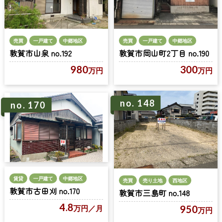
売買
一戸建て
中郷地区
売買
一戸建て
中郷地区
敦賀市山泉 no.192
敦賀市岡山町2丁目 no.190
980
300
万円
万円
no. 148
no. 170
賃貸
一戸建て
中郷地区
売買
売り土地
西地区
敦賀市古田刈 no.170
敦賀市三島町 no.148
4.8
950
万円
／月
万円