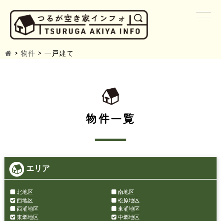
>
物件
>
一戸建て
物件一覧
エリア
北地区
南地区
西地区
松原地区
西浦地区
東浦地区
東郷地区
中郷地区