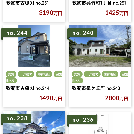
敦賀市古田刈 no.261
敦賀市呉竹町1丁目 no.251
3190
1425
万円
万円
no. 244
no. 240
売買
一戸建て
中郷地区
耐震
売買
一戸建て
東郷地区
耐震
性あり
性あり
敦賀市古田刈 no.244
敦賀市泉ケ丘町 no.240
1490
2800
万円
万円
no. 238
no. 236