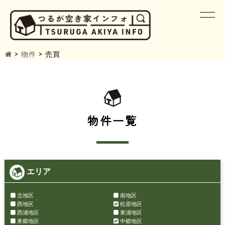
>
物件
>
売買
物件一覧
エリア
北地区
南地区
西地区
松原地区
西浦地区
東浦地区
東郷地区
中郷地区