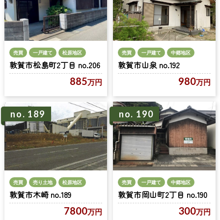
売買
一戸建て
松原地区
売買
一戸建て
中郷地区
敦賀市松島町2丁目 no.206
敦賀市山泉 no.192
885
980
万円
万円
no. 189
no. 190
売買
一戸建て
中郷地区
売買
売り土地
松原地区
敦賀市岡山町2丁目 no.190
敦賀市木崎 no.189
300
7800
万円
万円