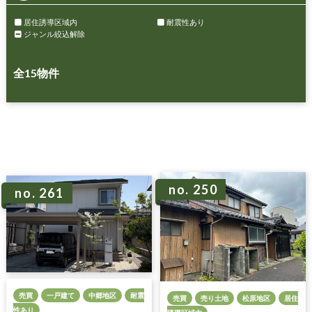
居住誘導区域内
耐震性あり
ジャンル絞込解除
全
15
物件
no. 250
no. 261
売買
一戸建て
中郷地区
耐震
売買
売り土地
松原地区
居住
性あり