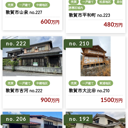
売買
一戸建て
松原地区
居住
売買
一戸建て
中郷地区
誘導区域内
敦賀市山泉 no.227
敦賀市平和町 no.223
600
万円
480
万円
no. 222
no. 210
売買
一戸建て
中郷地区
売買
一戸建て
東浦地区
敦賀市吉河 no.222
敦賀市大比田 no.210
900
1500
万円
万円
no. 206
no. 192