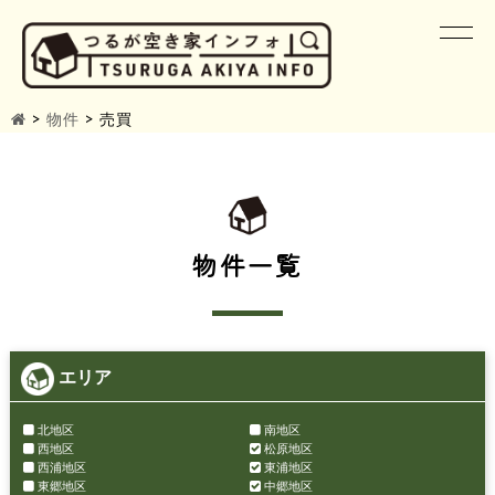
>
物件
>
売買
物件一覧
エリア
北地区
南地区
西地区
松原地区
西浦地区
東浦地区
東郷地区
中郷地区