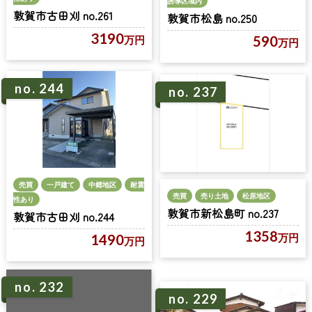
誘導区域内
敦賀市古田刈 no.261
敦賀市松島 no.250
3190
590
万円
万円
no. 244
no. 237
売買
一戸建て
中郷地区
耐震
売買
売り土地
松原地区
性あり
敦賀市新松島町 no.237
敦賀市古田刈 no.244
1358
万円
1490
万円
no. 232
no. 229