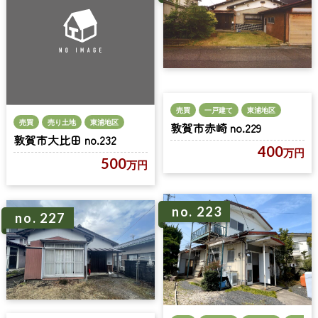
売買
一戸建て
東浦地区
売買
売り土地
東浦地区
敦賀市赤崎 no.229
敦賀市大比田 no.232
400
万円
500
万円
no. 223
no. 227