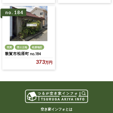
no. 184
売買
売り土地
松原地区
敦賀市松原町 no.184
373
万円
空き家インフォとは