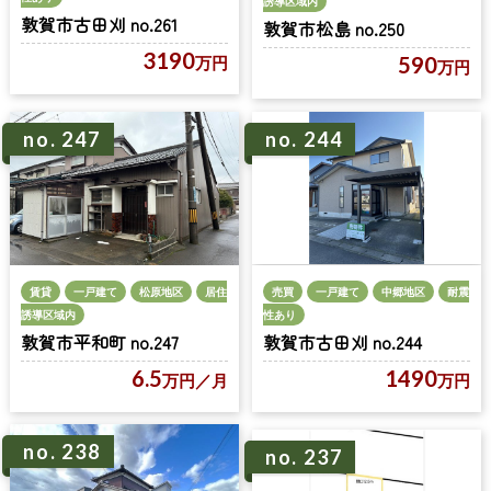
誘導区域内
敦賀市古田刈 no.261
敦賀市松島 no.250
3190
590
万円
万円
no. 247
no. 244
売買
一戸建て
中郷地区
耐震
賃貸
一戸建て
松原地区
居住
性あり
誘導区域内
敦賀市古田刈 no.244
敦賀市平和町 no.247
1490
6.5
万円
万円
／月
no. 238
no. 237