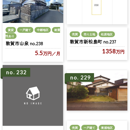
賃貸
一戸建て
中郷地区
耐震
売買
売り土地
松原地区
性あり
敦賀市新松島町 no.237
敦賀市山泉 no.238
1358
万円
5.5
万円
／月
no. 232
no. 229
売買
一戸建て
東浦地区