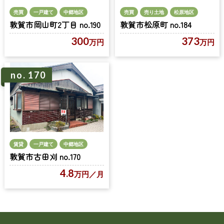
売買
一戸建て
中郷地区
売買
売り土地
松原地区
敦賀市岡山町2丁目 no.190
敦賀市松原町 no.184
300
373
万円
万円
no. 170
賃貸
一戸建て
中郷地区
敦賀市古田刈 no.170
4.8
万円
／月