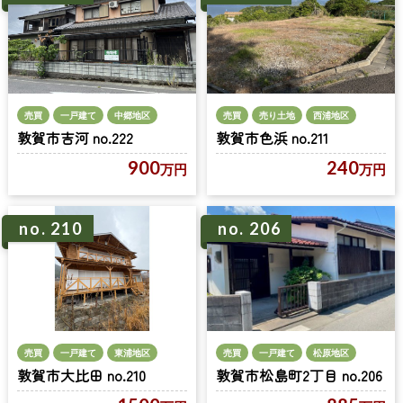
売買
一戸建て
中郷地区
売買
売り土地
西浦地区
敦賀市吉河 no.222
敦賀市色浜 no.211
900
240
万円
万円
no. 210
no. 206
売買
一戸建て
東浦地区
売買
一戸建て
松原地区
敦賀市大比田 no.210
敦賀市松島町2丁目 no.206