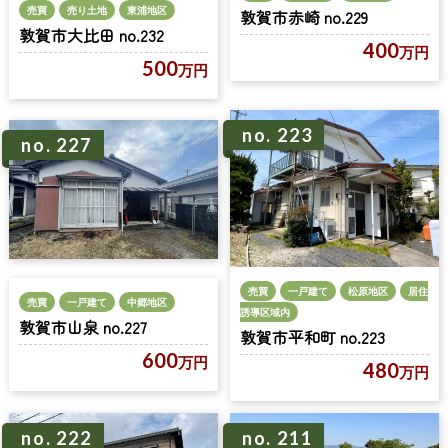
売買
売り土地
東浦地区
敦賀市赤崎 no.229
敦賀市大比田 no.232
400
万円
500
万円
no. 223
no. 227
売買
一戸建て
松原地区
居住
売買
一戸建て
中郷地区
誘導区域内
敦賀市山泉 no.227
敦賀市平和町 no.223
600
万円
480
万円
no. 222
no. 211