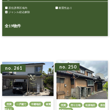
居住誘導区域内
耐震性あり
ジャンル絞込解除
全
19
物件
no. 250
no. 261
売買
一戸建て
中郷地区
耐震
売買
売り土地
松原地区
居住
性あり