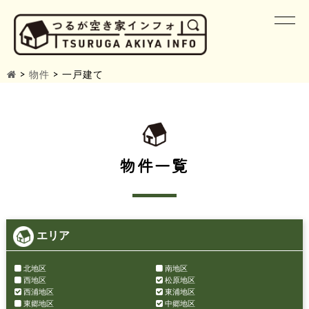
>
物件
>
一戸建て
物件一覧
エリア
北地区
南地区
西地区
松原地区
西浦地区
東浦地区
東郷地区
中郷地区