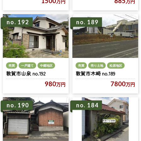
1500
885
万円
万円
no. 189
no. 192
売買
一戸建て
中郷地区
売買
売り土地
松原地区
敦賀市山泉 no.192
敦賀市木崎 no.189
980
7800
万円
万円
no. 190
no. 184