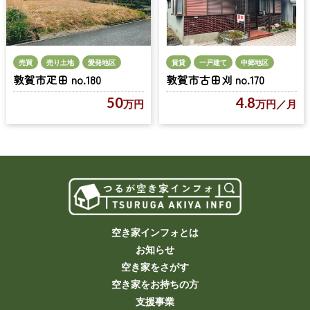
売買
売り土地
愛発地区
賃貸
一戸建て
中郷地区
敦賀市疋田 no.180
敦賀市古田刈 no.170
50
4.8
万円
万円
／月
空き家インフォとは
お知らせ
空き家をさがす
空き家をお持ちの方
支援事業