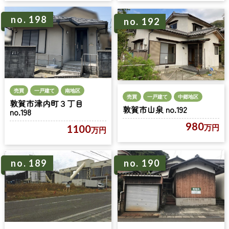
no. 198
no. 192
売買
一戸建て
南地区
売買
一戸建て
中郷地区
敦賀市津内町３丁目
敦賀市山泉 no.192
no.198
980
1100
万円
万円
no. 189
no. 190