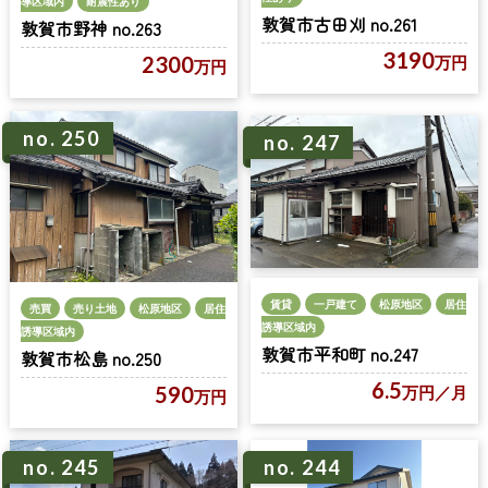
導区域内
耐震性あり
敦賀市古田刈 no.261
敦賀市野神 no.263
3190
2300
万円
万円
no. 250
no. 247
賃貸
一戸建て
松原地区
居住
売買
売り土地
松原地区
居住
誘導区域内
誘導区域内
敦賀市平和町 no.247
敦賀市松島 no.250
6.5
590
万円
／月
万円
no. 245
no. 244