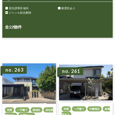
居住誘導区域内
耐震性あり
ジャンル絞込解除
全
22
物件
no. 263
no. 261
売買
一戸建て
中郷地区
耐震
売買
一戸建て
南地区
居住誘
性あり