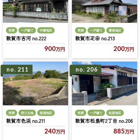
売買
一戸建て
中郷地区
売買
一戸建て
愛発地区
敦賀市吉河 no.222
敦賀市疋田 no.213
900
200
万円
万円
no. 211
no. 206
売買
売り土地
西浦地区
売買
一戸建て
松原地区
敦賀市色浜 no.211
敦賀市松島町2丁目 no.206
240
885
万円
万円