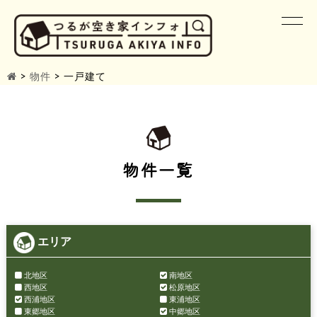
>
物件
>
一戸建て
物件一覧
エリア
北地区
南地区
西地区
松原地区
西浦地区
東浦地区
東郷地区
中郷地区