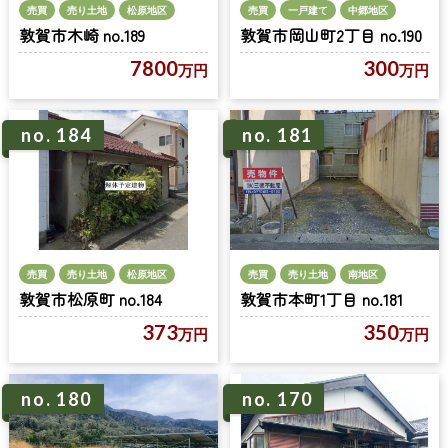
売買
一戸建て
中郷地区
売買
売り土地
松原地区
敦賀市岡山町2丁目 no.190
敦賀市木崎 no.189
300
7800
万円
万円
no. 184
no. 181
売買
売り土地
松原地区
売買
売り土地
南地区
敦賀市松原町 no.184
敦賀市本町1丁目 no.181
373
350
万円
万円
no. 180
no. 170