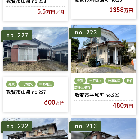
敦賀市山泉 no.238
1358
万円
5.5
万円
／月
no. 223
no. 227
売買
一戸建て
松原地区
居住
売買
一戸建て
中郷地区
誘導区域内
敦賀市山泉 no.227
敦賀市平和町 no.223
600
万円
480
万円
no. 222
no. 213