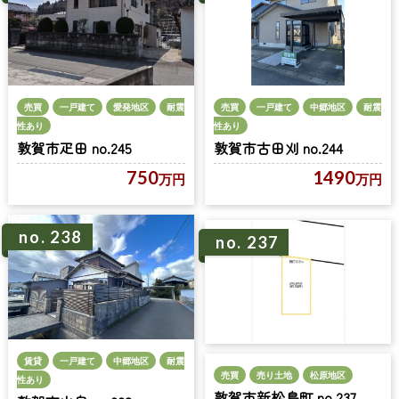
売買
一戸建て
愛発地区
耐震
売買
一戸建て
中郷地区
耐震
性あり
性あり
敦賀市疋田 no.245
敦賀市古田刈 no.244
750
1490
万円
万円
no. 238
no. 237
賃貸
一戸建て
中郷地区
耐震
売買
売り土地
松原地区
性あり
敦賀市新松島町 no.237