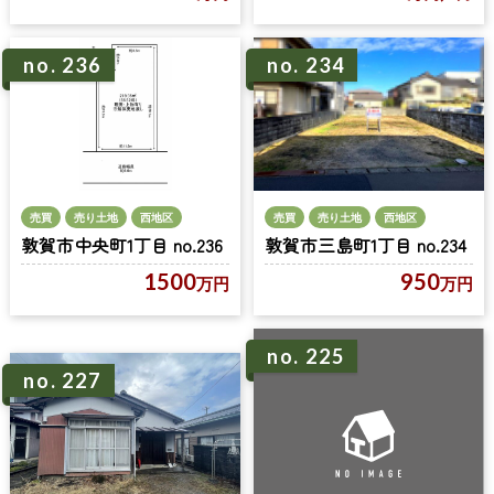
no. 236
no. 234
売買
売り土地
西地区
売買
売り土地
西地区
敦賀市中央町1丁目 no.236
敦賀市三島町1丁目 no.234
1500
950
万円
万円
no. 225
no. 227