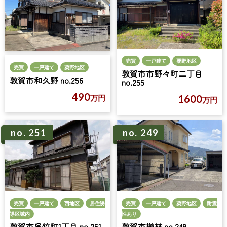
売買
一戸建て
粟野地区
売買
一戸建て
粟野地区
敦賀市市野々町二丁目
敦賀市和久野 no.256
no.255
490
1600
万円
万円
no. 251
no. 249
売買
一戸建て
西地区
居住誘
売買
一戸建て
粟野地区
耐震
導区域内
性あり
敦賀市呉竹町1丁目 no.251
敦賀市櫛林 no.249