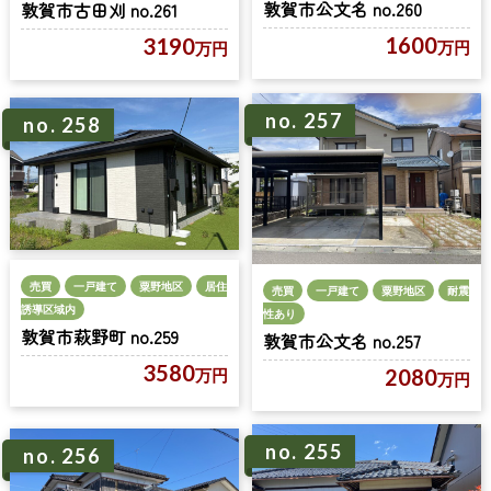
敦賀市公文名 no.260
敦賀市古田刈 no.261
1600
3190
万円
万円
no. 257
no. 258
売買
一戸建て
粟野地区
居住
売買
一戸建て
粟野地区
耐震
誘導区域内
性あり
敦賀市萩野町 no.259
敦賀市公文名 no.257
3580
2080
万円
万円
no. 255
no. 256