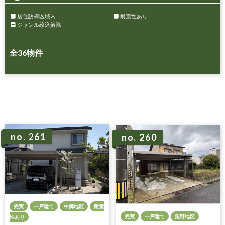
居住誘導区域内
耐震性あり
ジャンル絞込解除
全
36
物件
no. 261
no. 260
売買
一戸建て
中郷地区
耐震
売買
一戸建て
粟野地区
性あり