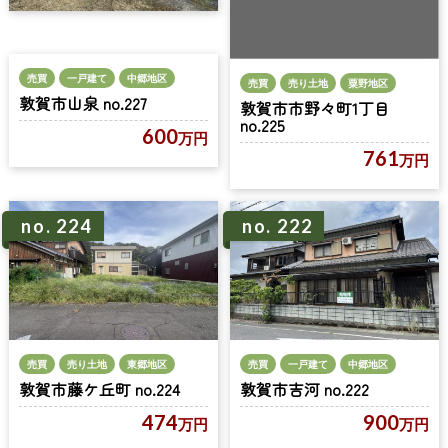
売買
一戸建て
中郷地区
売買
売り土地
粟野地区
敦賀市山泉 no.227
敦賀市市野々町1丁目
no.225
600
万円
761
万円
no. 224
no. 222
売買
売り土地
東郷地区
売買
一戸建て
中郷地区
敦賀市藤ケ丘町 no.224
敦賀市吉河 no.222
474
900
万円
万円