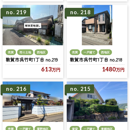
no. 219
no. 218
売買
売り土地
西地区
売買
一戸建て
西地区
敦賀市呉竹町1丁目 no.219
敦賀市呉竹町1丁目 no.218
613
1480
万円
万円
no. 216
no. 215
売買
一戸建て
粟野地区
賃貸
一戸建て
東郷地区