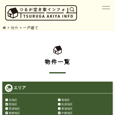
>
物件
>
一戸建て
物件一覧
エリア
北地区
南地区
西地区
松原地区
西浦地区
東浦地区
東郷地区
中郷地区