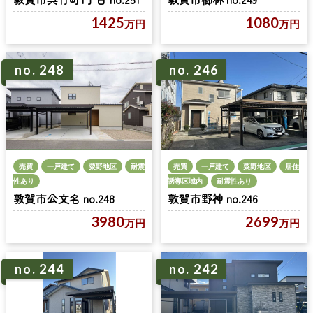
1425
1080
万円
万円
no. 248
no. 246
売買
一戸建て
粟野地区
耐震
売買
一戸建て
粟野地区
居住
性あり
誘導区域内
耐震性あり
敦賀市公文名 no.248
敦賀市野神 no.246
3980
2699
万円
万円
no. 244
no. 242