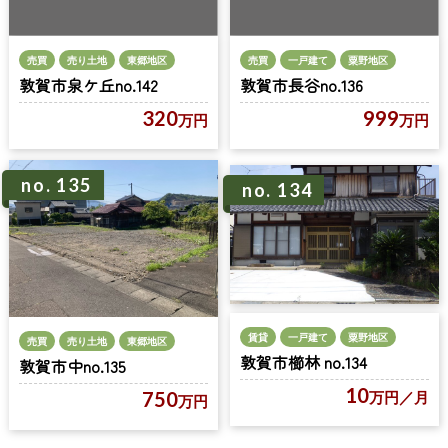
売買
売り土地
東郷地区
売買
一戸建て
粟野地区
敦賀市泉ケ丘no.142
敦賀市長谷no.136
320
999
万円
万円
no. 135
no. 134
賃貸
一戸建て
粟野地区
売買
売り土地
東郷地区
敦賀市櫛林 no.134
敦賀市中no.135
10
750
万円
／月
万円