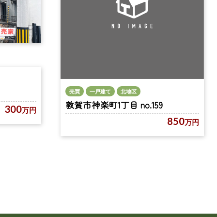
売買
一戸建て
北地区
敦賀市神楽町1丁目 no.159
300
万円
850
万円