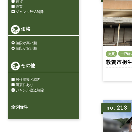
賃貸
売買
ジャンル絞込解除
価格
値段が高い順
値段が安い順
売買
一戸建
敦賀市相生町 
その他
居住誘導区域内
耐震性あり
ジャンル絞込解除
全
9
物件
no. 213