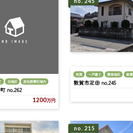
no. 245
売買
一戸建て
愛発地区
耐震
敦賀市疋田 no.245
て
北地区
居住誘導区域内
no.262
1200
万円
no. 215