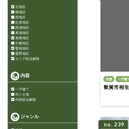
北地区
南地区
西地区
松原地区
西浦地区
東浦地区
東郷地区
中郷地区
愛発地区
粟野地区
エリア絞込解除
内容
売買
一戸建
敦賀市相生町 
一戸建て
売り土地
内容絞込解除
ジャンル
no. 239