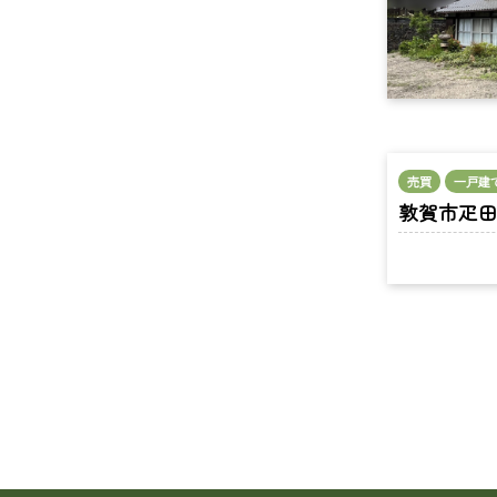
売買
一戸建
敦賀市疋田 n