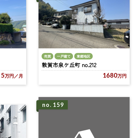
売買
一戸建て
東郷地区
敦賀市泉ケ丘町 no.212
5
1680
万円
／月
万円
no. 159