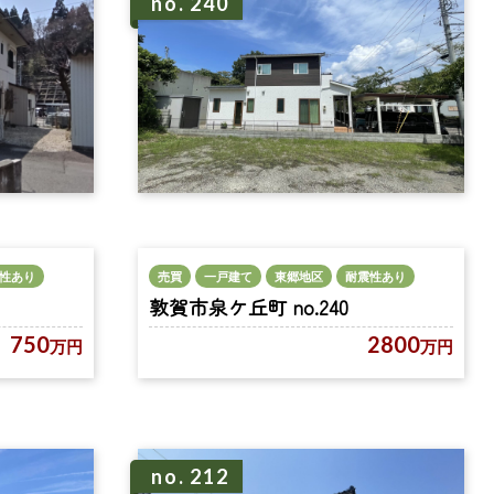
no. 240
性あり
売買
一戸建て
東郷地区
耐震性あり
敦賀市泉ケ丘町 no.240
750
2800
万円
万円
no. 212