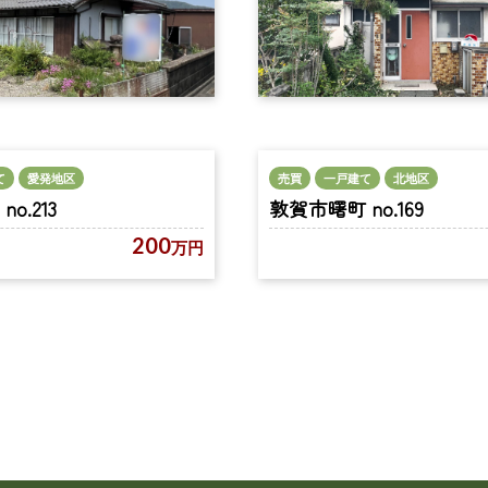
て
愛発地区
売買
一戸建て
北地区
o.213
敦賀市曙町 no.169
200
万円