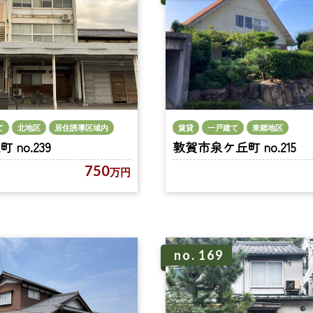
賃貸
一戸建て
東郷地区
て
北地区
居住誘導区域内
敦賀市泉ケ丘町 no.215
no.239
750
万円
no. 169