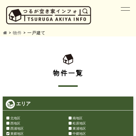
>
物件
>
一戸建て
物件一覧
エリア
北地区
南地区
西地区
松原地区
西浦地区
東浦地区
東郷地区
中郷地区