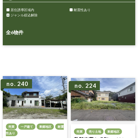
居住誘導区域内
耐震性あり
ジャンル絞込解除
全
6
物件
no. 240
no. 224
売買
一戸建て
東郷地区
耐震
売買
売り土地
東郷地区
性あり