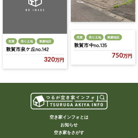
売買
売り土地
東郷地区
売買
売り土地
東郷地区
敦賀市中no.135
敦賀市泉ケ丘no.142
750
万円
320
万円
空き家インフォとは
お知らせ
空き家をさがす