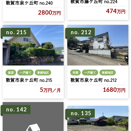
敦賀市藤ケ丘町 no.224
敦賀市泉ケ丘町 no.240
474
万円
2800
万円
no. 215
no. 212
賃貸
一戸建て
東郷地区
売買
一戸建て
東郷地区
敦賀市泉ケ丘町 no.215
敦賀市泉ケ丘町 no.212
5
1680
万円
／月
万円
no. 142
no. 135