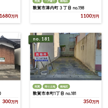
売買
一戸建て
南地区
敦賀市津内町３丁目 no.198
1100
1680
万円
万円
no. 181
売買
売り土地
南地区
敦賀市本町1丁目 no.181
0
350
300
万円
万円