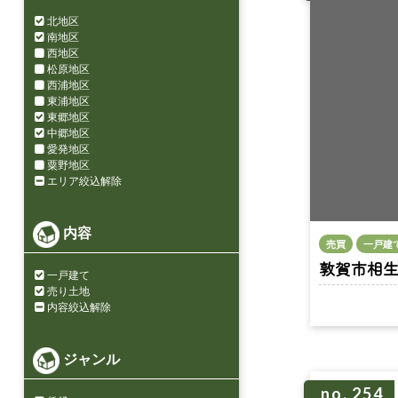
北地区
南地区
西地区
松原地区
西浦地区
東浦地区
東郷地区
中郷地区
愛発地区
粟野地区
エリア絞込解除
内容
売買
一戸建
敦賀市相生町 
一戸建て
売り土地
内容絞込解除
ジャンル
no. 254