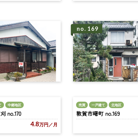
no. 169
て
中郷地区
売買
一戸建て
北地区
no.170
敦賀市曙町 no.169
4.8
万円
／月