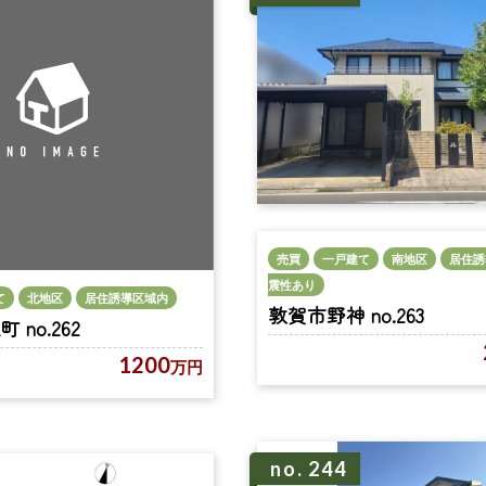
売買
一戸建て
南地区
居住誘
震性あり
て
北地区
居住誘導区域内
敦賀市野神 no.263
no.262
1200
万円
no. 244