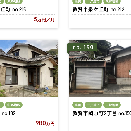
て
東郷地区
売買
一戸建て
東郷地区
 no.215
敦賀市泉ケ丘町 no.212
5
万円
／月
no. 190
て
中郷地区
売買
一戸建て
中郷地区
o.192
敦賀市岡山町2丁目 no.19
980
万円