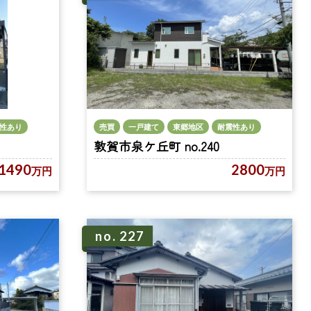
性あり
売買
一戸建て
東郷地区
耐震性あり
敦賀市泉ケ丘町 no.240
1490
2800
万円
万円
no. 227