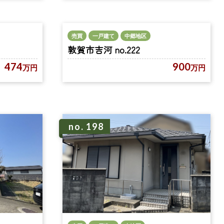
売買
一戸建て
中郷地区
敦賀市吉河 no.222
900
474
万円
万円
no. 198