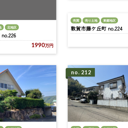
売買
売り土地
東郷地区
敦賀市藤ケ丘町 no.224
地
北地区
o.226
1990
万円
no. 212