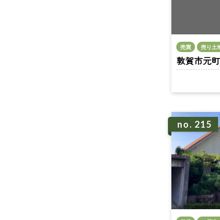
売買
売り土
敦賀市元町 n
no. 215