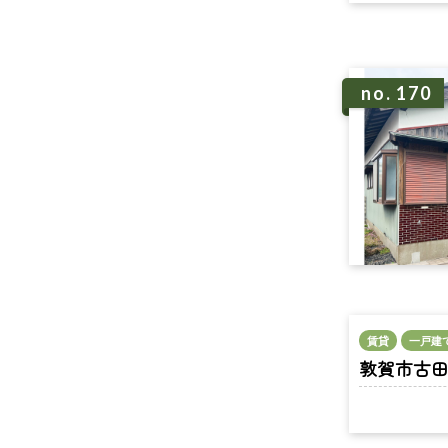
no. 170
賃貸
一戸建
敦賀市古田刈 