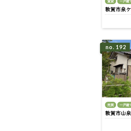
賃貸
一戸建
敦賀市泉ケ丘町
no. 192
売買
一戸建
敦賀市山泉 n