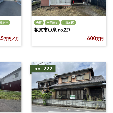
売買
一戸建て
中郷地区
性あり
敦賀市山泉 no.227
600
.5
万円
万円
／月
no. 222