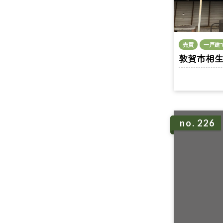
売買
一戸建
敦賀市相生町 
no. 226