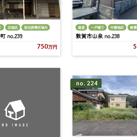
て
北地区
居住誘導区域内
賃貸
一戸建て
中郷地区
耐震
no.239
敦賀市山泉 no.238
750
5
万円
no. 224