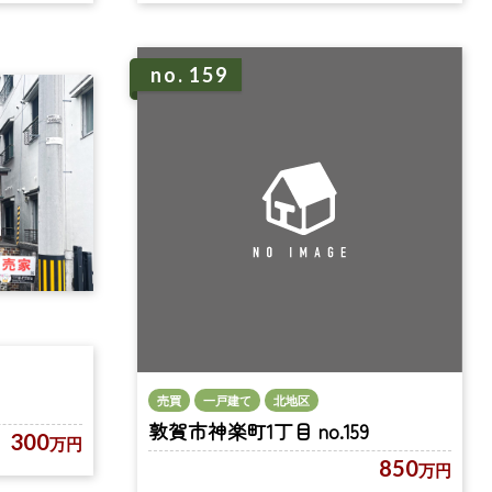
no. 159
売買
一戸建て
北地区
敦賀市神楽町1丁目 no.159
300
万円
850
万円