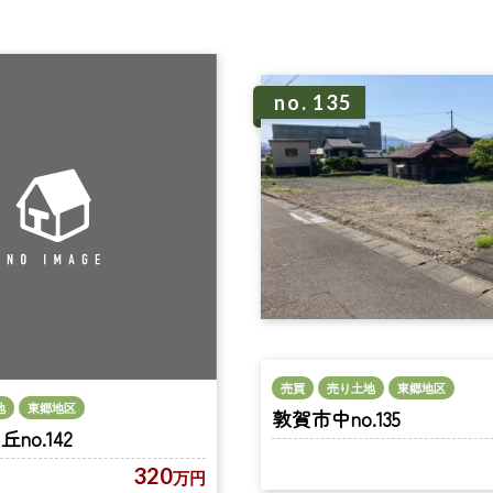
no. 135
売買
売り土地
東郷地区
地
東郷地区
敦賀市中no.135
no.142
320
万円