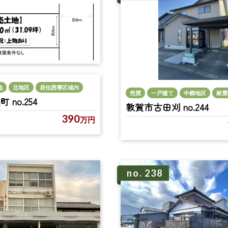
地
北地区
居住誘導区域内
売買
一戸建て
中郷地区
耐震
no.254
敦賀市古田刈 no.244
390
万円
no. 238