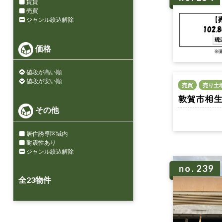
賃貸
売買
ジャンル絞込解除
価格
値段が高い順
値段が安い順
売買
売り土
敦賀市相生町 
その他
居住誘導区域内
耐震性あり
ジャンル絞込解除
no. 239
全
23
物件