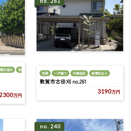
no. 261
導区域内
耐
売買
一戸建て
中郷地区
耐震性あり
敦賀市古田刈 no.261
3190
万円
2300
万円
no. 240