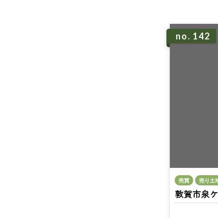
no. 142
売買
売り土
敦賀市泉ケ丘