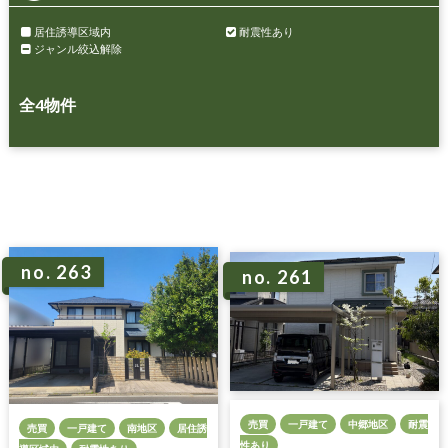
居住誘導区域内
耐震性あり
ジャンル絞込解除
全
4
物件
no. 263
no. 261
売買
一戸建て
中郷地区
耐震
売買
一戸建て
南地区
居住誘
性あり