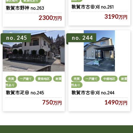
導区域内
耐震性あり
敦賀市古田刈 no.261
敦賀市野神 no.263
3190
2300
万円
万円
no. 245
no. 244
売買
一戸建て
愛発地区
耐震
売買
一戸建て
中郷地区
耐震
性あり
性あり
敦賀市疋田 no.245
敦賀市古田刈 no.244
750
1490
万円
万円