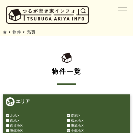
>
物件
>
売買
物件一覧
エリア
北地区
南地区
西地区
松原地区
西浦地区
東浦地区
東郷地区
中郷地区