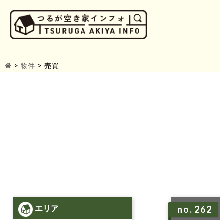
>
物件
>
売買
エリア
no. 262