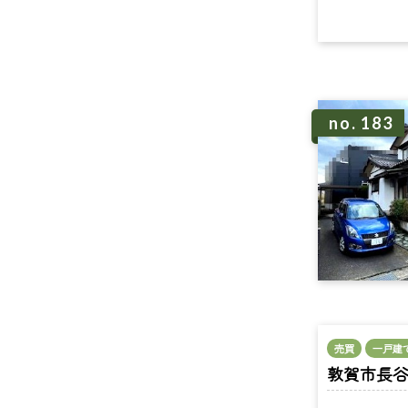
no. 183
売買
一戸建
敦賀市長谷 n