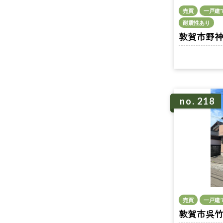
売買
一戸建
耐震性あり
敦賀市野神 n
no. 218
売買
一戸建
敦賀市呉竹町1