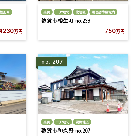
性あり
売買
一戸建て
北地区
居住誘導区域内
敦賀市相生町 no.239
4230
750
万円
万円
no. 207
売買
一戸建て
粟野地区
敦賀市和久野 no.207