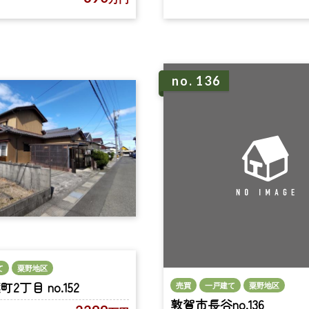
no. 136
て
粟野地区
2丁目 no.152
売買
一戸建て
粟野地区
敦賀市長谷no.136