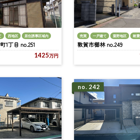
売買
一戸建て
粟野地区
耐震
て
西地区
居住誘導区域内
敦賀市櫛林 no.249
丁目 no.251
1425
万円
no. 242