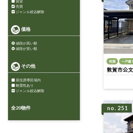
賃貸
売買
ジャンル絞込解除
価格
値段が高い順
値段が安い順
売買
一戸建
その他
敦賀市公文名 
居住誘導区域内
耐震性あり
ジャンル絞込解除
全
20
物件
no. 251