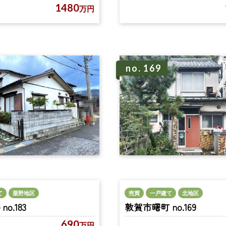
1480
万円
no. 169
売買
一戸建て
北地区
て
粟野地区
敦賀市曙町 no.169
o.183
690
万円