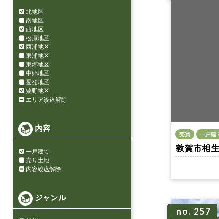
北地区
南地区
西地区
松原地区
西浦地区
東浦地区
東郷地区
中郷地区
愛発地区
粟野地区
エリア絞込解除
内容
売買
一戸建
敦賀市相生町 
一戸建て
売り土地
内容絞込解除
ジャンル
no. 257