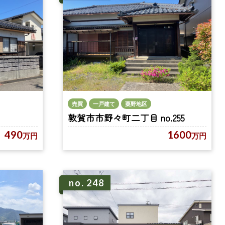
売買
一戸建て
粟野地区
敦賀市市野々町二丁目 no.255
490
1600
万円
万円
no. 248