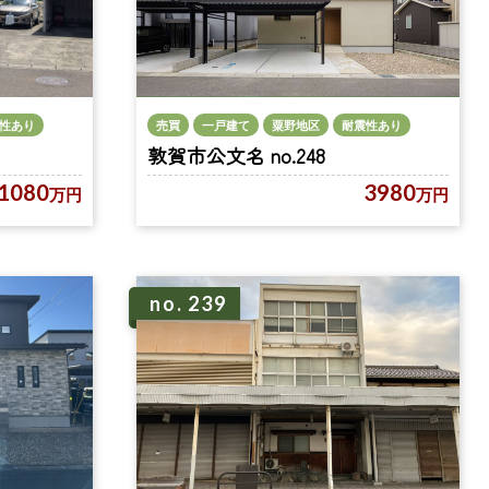
性あり
売買
一戸建て
粟野地区
耐震性あり
敦賀市公文名 no.248
1080
3980
万円
万円
no. 239