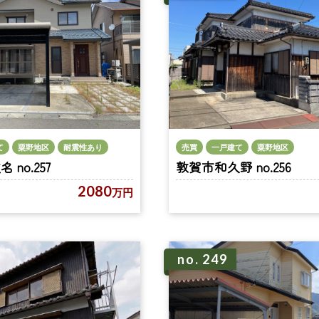
て
粟野地区
耐震性あり
売買
一戸建て
粟野地区
no.257
敦賀市和久野 no.256
2080
万円
no. 249