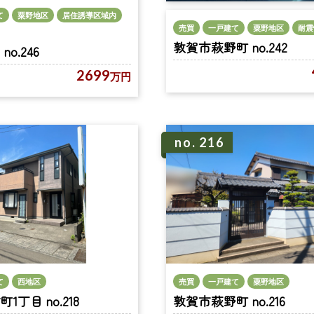
て
粟野地区
居住誘導区域内
売買
一戸建て
粟野地区
耐震
敦賀市萩野町 no.242
o.246
2699
万円
no. 216
て
西地区
売買
一戸建て
粟野地区
丁目 no.218
敦賀市萩野町 no.216