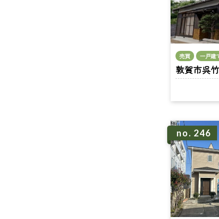
売買
一戸建
敦賀市呉竹町1
no. 246