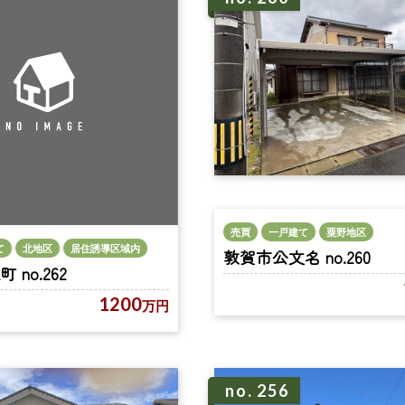
売買
一戸建て
粟野地区
て
北地区
居住誘導区域内
敦賀市公文名 no.260
no.262
1200
万円
no. 256