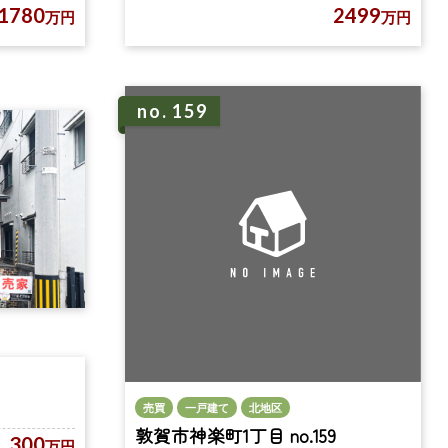
1780
2499
万円
万円
no. 159
売買
一戸建て
北地区
敦賀市神楽町1丁目 no.159
300
万円