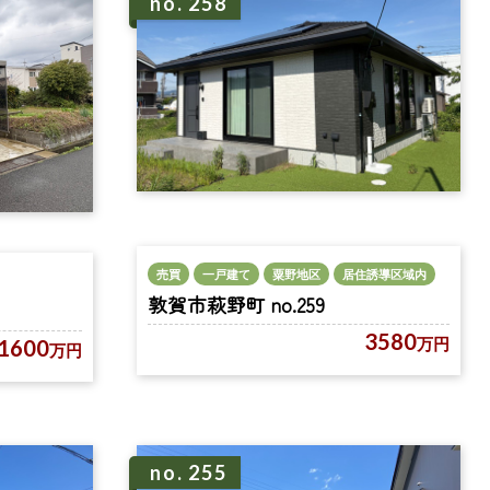
no. 258
売買
一戸建て
粟野地区
居住誘導区域内
敦賀市萩野町 no.259
3580
万円
1600
万円
no. 255