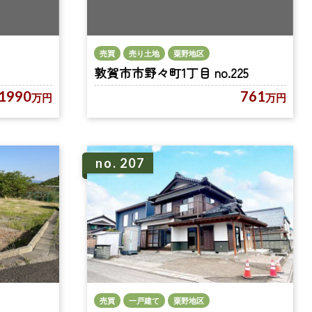
売買
売り土地
粟野地区
敦賀市市野々町1丁目 no.225
1990
761
万円
万円
no. 207
売買
一戸建て
粟野地区