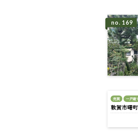
no. 169
売買
一戸建
敦賀市曙町 n