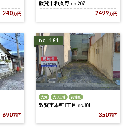
敦賀市和久野 no.207
240
2499
万円
万円
no. 181
売買
売り土地
南地区
敦賀市本町1丁目 no.181
350
690
万円
万円