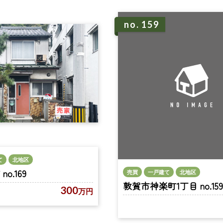
no. 159
て
北地区
o.169
売買
一戸建て
北地区
敦賀市神楽町1丁目 no.159
300
万円