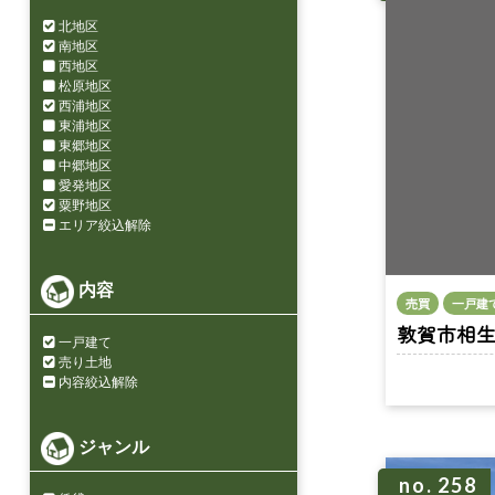
北地区
南地区
西地区
松原地区
西浦地区
東浦地区
東郷地区
中郷地区
愛発地区
粟野地区
エリア絞込解除
内容
売買
一戸建
敦賀市相生町 
一戸建て
売り土地
内容絞込解除
ジャンル
no. 258