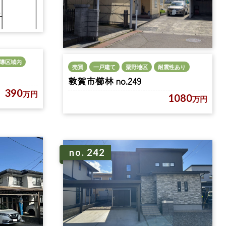
導区域内
売買
一戸建て
粟野地区
耐震性あり
敦賀市櫛林 no.249
390
万円
1080
万円
no. 242