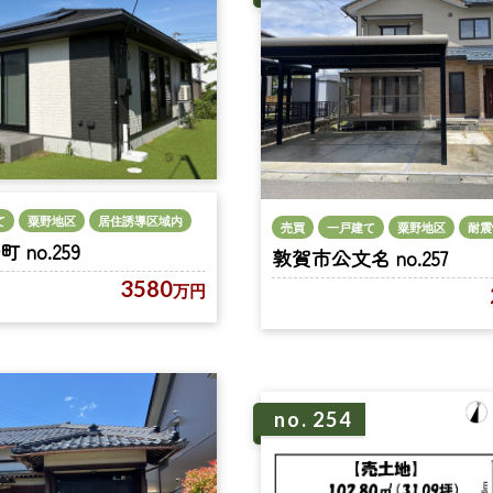
て
粟野地区
居住誘導区域内
売買
一戸建て
粟野地区
耐震
no.259
敦賀市公文名 no.257
3580
万円
no. 254