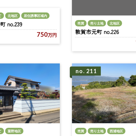
て
北地区
居住誘導区域内
no.239
売買
売り土地
北地区
敦賀市元町 no.226
750
万円
no. 211
て
粟野地区
売買
売り土地
西浦地区