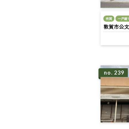
売買
一戸建
敦賀市公文名 
no. 239