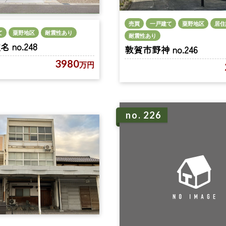
売買
一戸建て
粟野地区
居住
て
粟野地区
耐震性あり
耐震性あり
no.248
敦賀市野神 no.246
3980
万円
no. 226