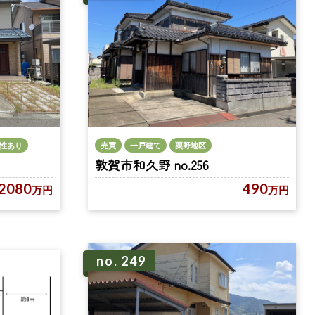
性あり
売買
一戸建て
粟野地区
敦賀市和久野 no.256
2080
490
万円
万円
no. 249