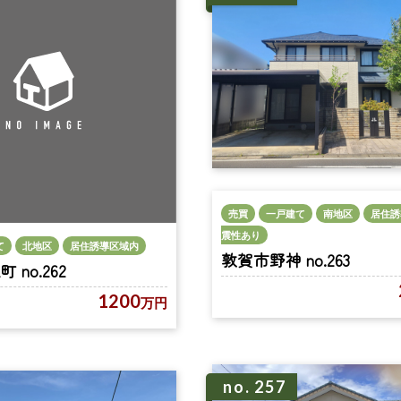
売買
一戸建て
南地区
居住誘
震性あり
て
北地区
居住誘導区域内
敦賀市野神 no.263
no.262
1200
万円
no. 257