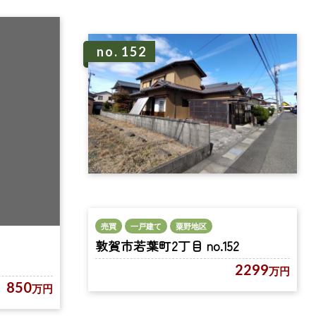
no. 152
売買
一戸建て
粟野地区
敦賀市若葉町2丁目 no.152
2299
万円
850
万円