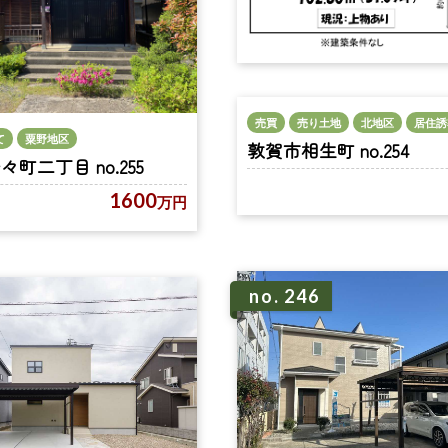
売買
売り土地
北地区
居住誘
て
粟野地区
敦賀市相生町 no.254
町二丁目 no.255
1600
万円
no. 246