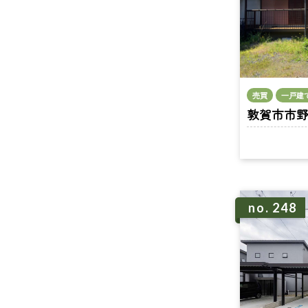
売買
一戸建
敦賀市市野々
no. 248