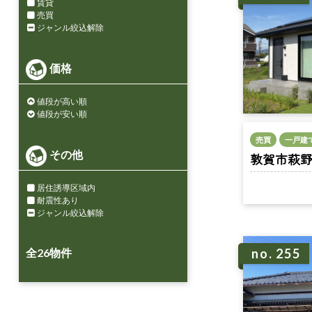
賃貸
売買
ジャンル絞込解除
価格
値段が高い順
値段が安い順
売買
一戸建
その他
敦賀市萩野町 
居住誘導区域内
耐震性あり
ジャンル絞込解除
全
26
物件
no. 255