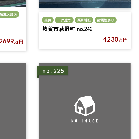
誘導区域内
売買
一戸建て
粟野地区
耐震性あり
敦賀市萩野町 no.242
4230
万円
2699
万円
no. 225