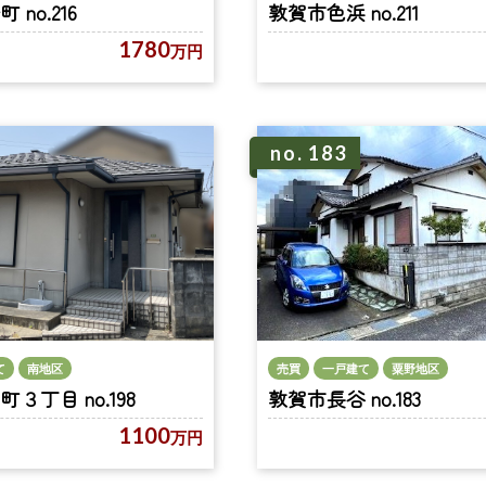
no.216
敦賀市色浜 no.211
1780
万円
no. 183
て
南地区
売買
一戸建て
粟野地区
３丁目 no.198
敦賀市長谷 no.183
1100
万円