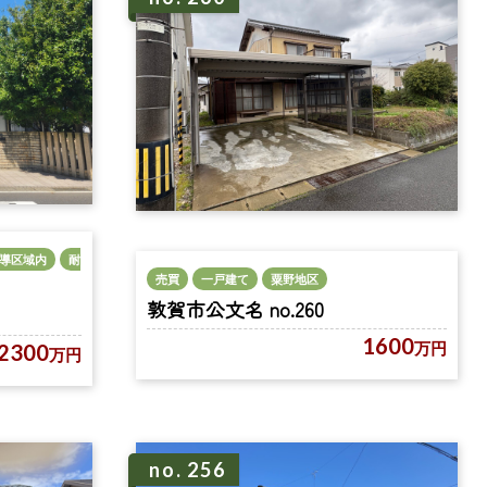
導区域内
耐
売買
一戸建て
粟野地区
敦賀市公文名 no.260
1600
万円
2300
万円
no. 256