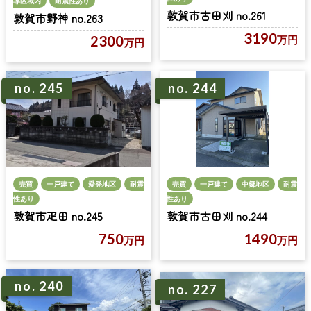
導区域内
耐震性あり
敦賀市古田刈 no.261
敦賀市野神 no.263
3190
2300
万円
万円
no. 245
no. 244
売買
一戸建て
愛発地区
耐震
売買
一戸建て
中郷地区
耐震
性あり
性あり
敦賀市疋田 no.245
敦賀市古田刈 no.244
750
1490
万円
万円
no. 240
no. 227