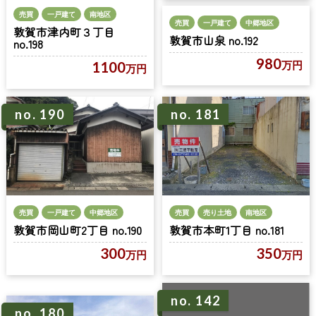
売買
一戸建て
南地区
売買
一戸建て
中郷地区
敦賀市津内町３丁目
敦賀市山泉 no.192
no.198
980
1100
万円
万円
no. 190
no. 181
売買
一戸建て
中郷地区
売買
売り土地
南地区
敦賀市岡山町2丁目 no.190
敦賀市本町1丁目 no.181
300
350
万円
万円
no. 142
no. 180