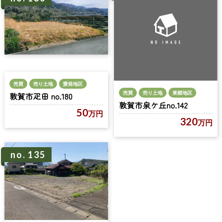
売買
売り土地
愛発地区
売買
売り土地
東郷地区
敦賀市疋田 no.180
敦賀市泉ケ丘no.142
50
万円
320
万円
no. 135