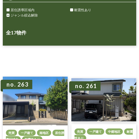
居住誘導区域内
耐震性あり
ジャンル絞込解除
全
17
物件
no. 263
no. 261
売買
一戸建て
中郷地区
耐震
売買
一戸建て
南地区
居住誘
性あり