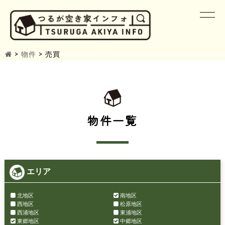
>
物件
>
売買
物件一覧
エリア
北地区
南地区
西地区
松原地区
西浦地区
東浦地区
東郷地区
中郷地区