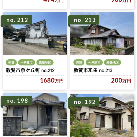
no. 212
no. 213
売買
一戸建て
東郷地区
売買
一戸建て
愛発地区
敦賀市泉ケ丘町 no.212
敦賀市疋田 no.213
1680
200
万円
万円
no. 198
no. 192