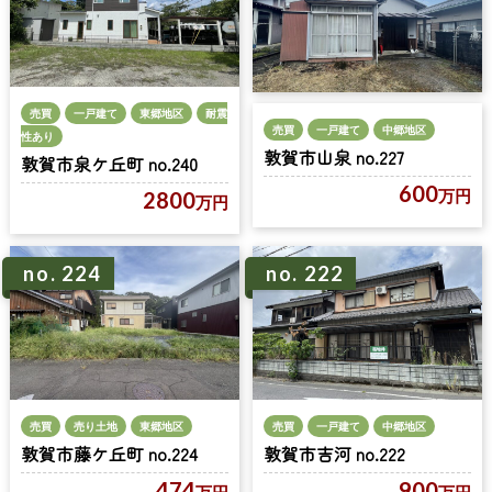
売買
一戸建て
東郷地区
耐震
売買
一戸建て
中郷地区
性あり
敦賀市山泉 no.227
敦賀市泉ケ丘町 no.240
600
万円
2800
万円
no. 224
no. 222
売買
売り土地
東郷地区
売買
一戸建て
中郷地区
敦賀市藤ケ丘町 no.224
敦賀市吉河 no.222
474
900
万円
万円