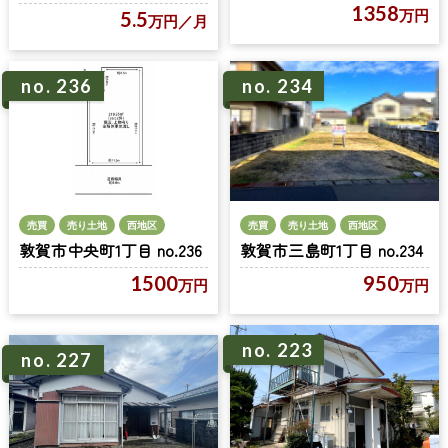
1358
万円
5.5
万円
／月
no. 236
no. 234
売買
売り土地
西地区
売買
売り土地
西地区
敦賀市中央町1丁目 no.236
敦賀市三島町1丁目 no.234
1500
950
万円
万円
no. 223
no. 227