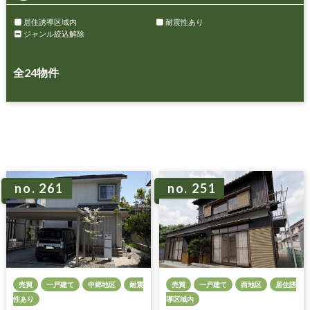
居住誘導区域内
耐震性あり
ジャンル絞込解除
全
24
物件
no. 261
no. 251
売買
一戸建て
中郷地区
耐震
売買
一戸建て
西地区
居住誘
性あり
導区域内