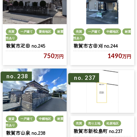
売買
一戸建て
愛発地区
耐震
売買
一戸建て
中郷地区
耐震
性あり
性あり
敦賀市疋田 no.245
敦賀市古田刈 no.244
750
1490
万円
万円
no. 238
no. 237
賃貸
一戸建て
中郷地区
耐震
売買
売り土地
松原地区
性あり
敦賀市新松島町 no.237
敦賀市山泉 no.238