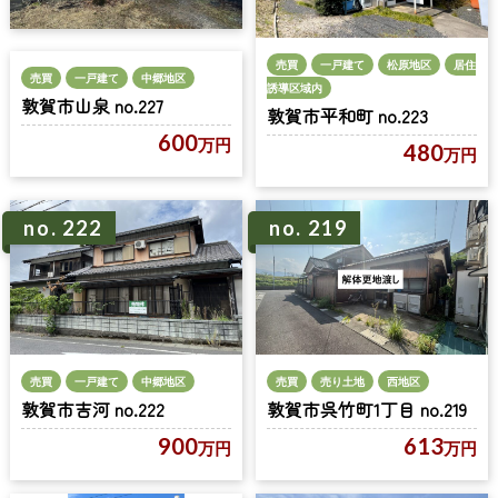
売買
一戸建て
松原地区
居住
売買
一戸建て
中郷地区
誘導区域内
敦賀市山泉 no.227
敦賀市平和町 no.223
600
万円
480
万円
no. 222
no. 219
売買
一戸建て
中郷地区
売買
売り土地
西地区
敦賀市吉河 no.222
敦賀市呉竹町1丁目 no.219
900
613
万円
万円