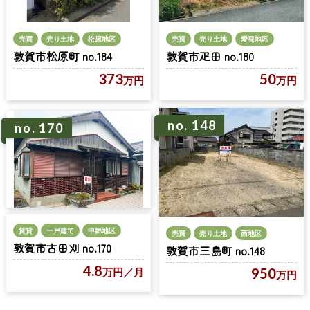
売買
売り土地
松原地区
売買
売り土地
愛発地区
敦賀市松原町 no.184
敦賀市疋田 no.180
373
50
万円
万円
no. 148
no. 170
賃貸
一戸建て
中郷地区
売買
売り土地
西地区
敦賀市古田刈 no.170
敦賀市三島町 no.148
4.8
950
万円
／月
万円