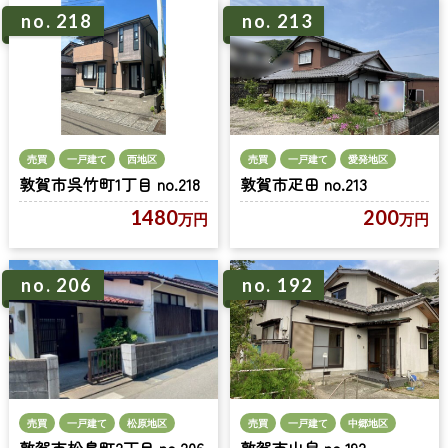
no. 218
no. 213
売買
一戸建て
西地区
売買
一戸建て
愛発地区
敦賀市呉竹町1丁目 no.218
敦賀市疋田 no.213
1480
200
万円
万円
no. 206
no. 192
売買
一戸建て
松原地区
売買
一戸建て
中郷地区