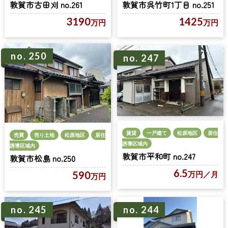
敦賀市古田刈 no.261
敦賀市呉竹町1丁目 no.251
3190
1425
万円
万円
no. 250
no. 247
賃貸
一戸建て
松原地区
居住
売買
売り土地
松原地区
居住
誘導区域内
誘導区域内
敦賀市平和町 no.247
敦賀市松島 no.250
6.5
590
万円
／月
万円
no. 245
no. 244