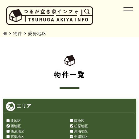
>
物件
>
愛発地区
物件一覧
エリア
北地区
南地区
西地区
松原地区
西浦地区
東浦地区
東郷地区
中郷地区