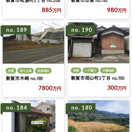
敦賀市松島町2丁目 no.206
敦賀市山泉 no.192
885
980
万円
万円
no. 189
no. 190
売買
一戸建て
中郷地区
売買
売り土地
松原地区
敦賀市岡山町2丁目 no.190
敦賀市木崎 no.189
300
7800
万円
万円
no. 184
no. 180