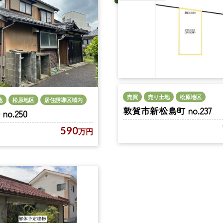
売買
売り土地
松原地区
地
松原地区
居住誘導区域内
敦賀市新松島町 no.237
o.250
590
万円