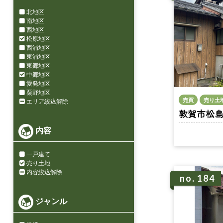
北地区
南地区
西地区
松原地区
西浦地区
東浦地区
東郷地区
中郷地区
愛発地区
粟野地区
売買
売り土
エリア絞込解除
敦賀市松島 n
内容
一戸建て
売り土地
内容絞込解除
no. 184
ジャンル