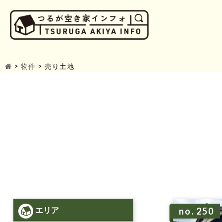
>
物件
>
売り土地
エリア
no. 250