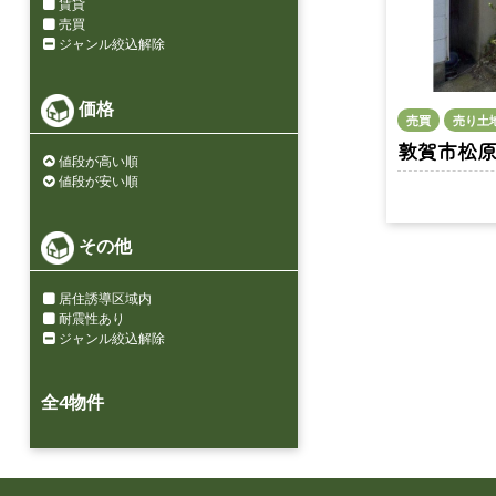
賃貸
売買
ジャンル絞込解除
価格
売買
売り土
敦賀市松原町 
値段が高い順
値段が安い順
その他
居住誘導区域内
耐震性あり
ジャンル絞込解除
全
4
物件