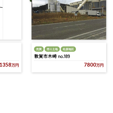
売買
売り土地
松原地区
敦賀市木崎 no.189
1358
7800
万円
万円