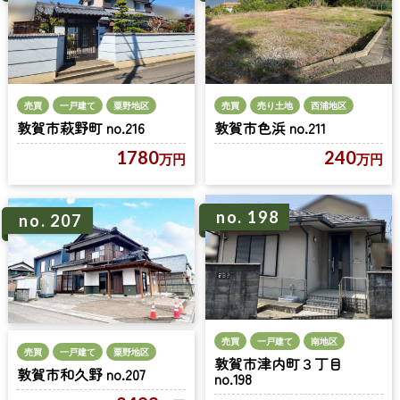
売買
一戸建て
粟野地区
売買
売り土地
西浦地区
敦賀市萩野町 no.216
敦賀市色浜 no.211
1780
240
万円
万円
no. 198
no. 207
売買
一戸建て
南地区
売買
一戸建て
粟野地区
敦賀市津内町３丁目
敦賀市和久野 no.207
no.198