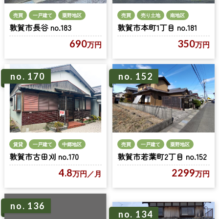
売買
一戸建て
粟野地区
売買
売り土地
南地区
敦賀市長谷 no.183
敦賀市本町1丁目 no.181
690
350
万円
万円
no. 152
no. 170
賃貸
一戸建て
中郷地区
売買
一戸建て
粟野地区
敦賀市古田刈 no.170
敦賀市若葉町2丁目 no.152
4.8
2299
万円
／月
万円
no. 136
no. 134