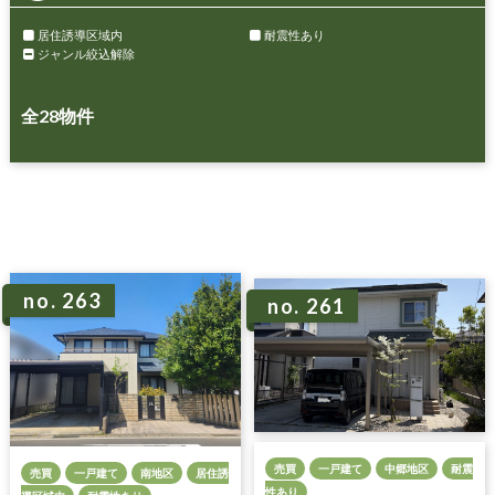
居住誘導区域内
耐震性あり
ジャンル絞込解除
全
28
物件
no. 263
no. 261
売買
一戸建て
中郷地区
耐震
売買
一戸建て
南地区
居住誘
性あり