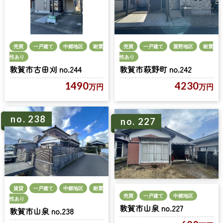
売買
一戸建て
中郷地区
耐震
売買
一戸建て
粟野地区
耐震
性あり
性あり
敦賀市古田刈 no.244
敦賀市萩野町 no.242
1490
4230
万円
万円
no. 238
no. 227
賃貸
一戸建て
中郷地区
耐震
売買
一戸建て
中郷地区
性あり
敦賀市山泉 no.227
敦賀市山泉 no.238