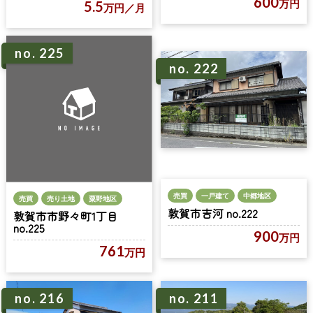
600
万円
5.5
万円
／月
no. 225
no. 222
売買
一戸建て
中郷地区
売買
売り土地
粟野地区
敦賀市吉河 no.222
敦賀市市野々町1丁目
no.225
900
万円
761
万円
no. 216
no. 211