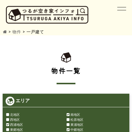
>
物件
>
一戸建て
物件一覧
エリア
北地区
南地区
西地区
松原地区
西浦地区
東浦地区
東郷地区
中郷地区