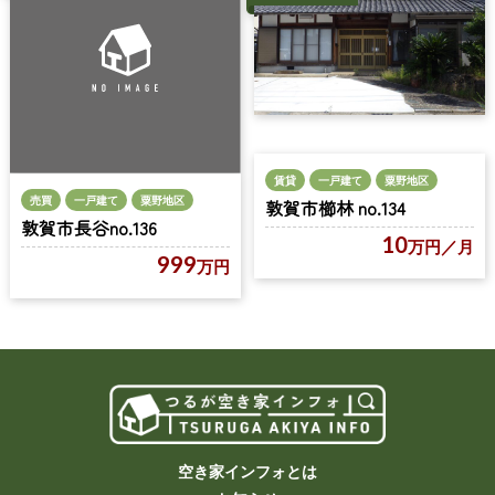
賃貸
一戸建て
粟野地区
売買
一戸建て
粟野地区
敦賀市櫛林 no.134
敦賀市長谷no.136
10
万円
／月
999
万円
空き家インフォとは