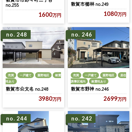
敦賀市櫛林 no.249
no.255
1080
1600
万円
万円
no. 248
no. 246
売買
一戸建て
粟野地区
耐震
売買
一戸建て
粟野地区
居住
性あり
誘導区域内
耐震性あり
敦賀市公文名 no.248
敦賀市野神 no.246
3980
2699
万円
万円
no. 244
no. 242