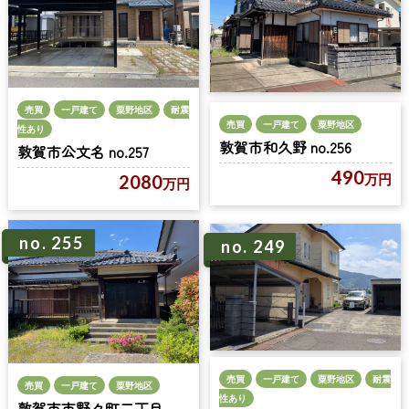
売買
一戸建て
粟野地区
耐震
売買
一戸建て
粟野地区
性あり
敦賀市和久野 no.256
敦賀市公文名 no.257
490
万円
2080
万円
no. 255
no. 249
売買
一戸建て
粟野地区
耐震
売買
一戸建て
粟野地区
性あり
敦賀市市野々町二丁目