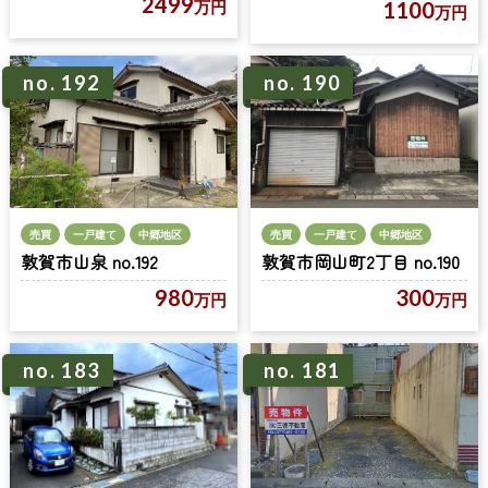
2499
1100
万円
万円
no. 192
no. 190
売買
一戸建て
中郷地区
売買
一戸建て
中郷地区
敦賀市山泉 no.192
敦賀市岡山町2丁目 no.190
980
300
万円
万円
no. 183
no. 181