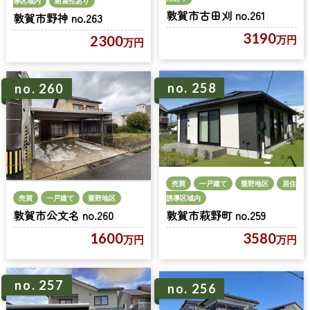
導区域内
耐震性あり
敦賀市古田刈 no.261
敦賀市野神 no.263
3190
2300
万円
万円
no. 258
no. 260
売買
一戸建て
粟野地区
居住
売買
一戸建て
粟野地区
誘導区域内
敦賀市公文名 no.260
敦賀市萩野町 no.259
1600
3580
万円
万円
no. 257
no. 256